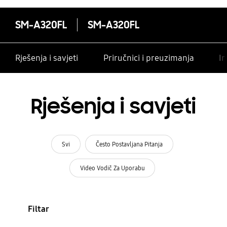
SM-A320FL
SM-A320FL
Rješenja i savjeti
Priručnici i preuzimanja
In
Rješenja i savjeti
Svi
Često Postavljana Pitanja
Video Vodič Za Uporabu
Filtar