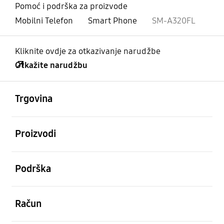
Pomoć i podrška za proizvode
Mobilni Telefon
Smart Phone
SM-A320FL
Kliknite ovdje za otkazivanje narudžbe
Otkažite narudžbu
Otvori
Footer Navigation
Trgovina
Otvori
Proizvodi
Otvori
Podrška
Otvori
Račun
Otvori