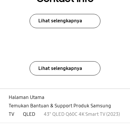
Lihat selengkapnya
Lihat selengkapnya
Halaman Utama
Temukan Bantuan & Support Produk Samsung
TV
QLED
43" QLED Q60C 4K Smart TV (2023)
Buka
Footer Navigation