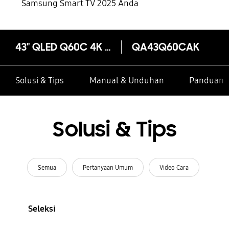
Samsung Smart TV 2025 Anda
43" QLED Q60C 4K Smart TV (2023)
QA43Q60CAK
Solusi & Tips
Manual & Unduhan
Panduan I
Solusi & Tips
Semua
Pertanyaan Umum
Video Cara
Seleksi