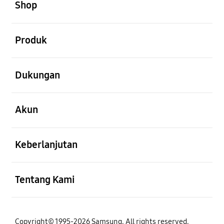
Shop
Buka
Produk
Buka
Dukungan
Buka
Akun
Buka
Keberlanjutan
Buka
Tentang Kami
Copyright© 1995-2026 Samsung. All rights reserved.