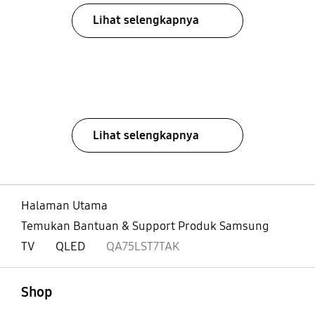
Lihat selengkapnya
Lihat selengkapnya
Halaman Utama
Temukan Bantuan & Support Produk Samsung
TV
QLED
QA75LST7TAK
Buka
Footer Navigation
Shop