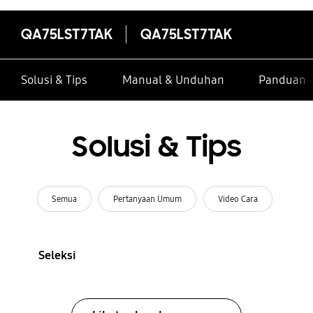
QA75LST7TAK
QA75LST7TAK
Solusi & Tips
Manual & Unduhan
Panduan I
Solusi & Tips
Semua
Pertanyaan Umum
Video Cara
Seleksi