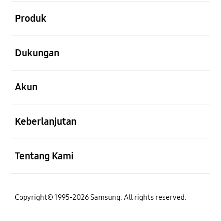
Buka
Produk
Buka
Dukungan
Buka
Akun
Buka
Keberlanjutan
Buka
Tentang Kami
Copyright© 1995-2026 Samsung. All rights reserved.