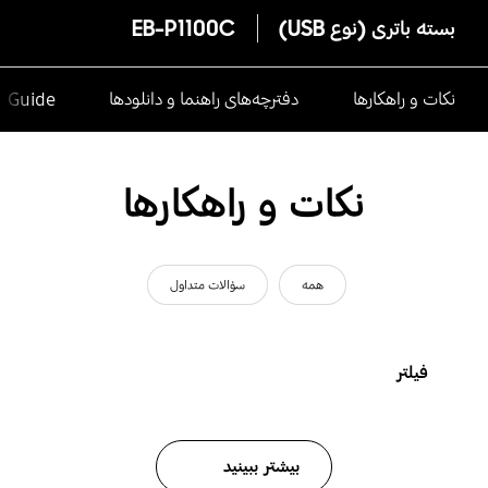
بسته باتری (نوع USB)
EB-P1100C
نکات و راهکارها
دفترچه‌های راهنما و دانلودها
e Guide
نکات و راهکارها
همه
سؤالات متداول
فیلتر
بیشتر ببینید