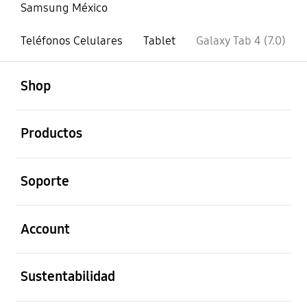
Samsung México
Teléfonos Celulares
Tablet
Galaxy Tab 4 (7.0)
abierto
Footer Navigation
Shop
abierto
Productos
abierto
Soporte
abierto
Account
abierto
Sustentabilidad
abierto