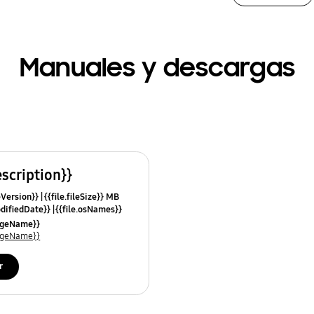
Manuales y descargas
escription}}
leVersion}}
{{file.fileSize}} MB
odifiedDate}}
{{file.osNames}}
uageName}}
uageName}}
r