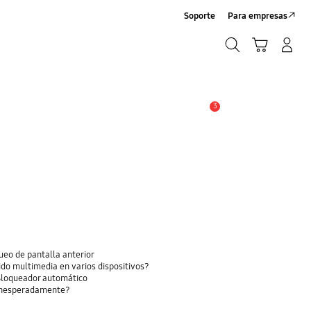
Soporte
Para empresas
Búsqueda
Iniciar Sesión/Registrarme
Carrito de compras
Búsqueda
3
Alerta
eo de pantalla anterior
do multimedia en varios dispositivos?
 Bloqueador automático
 inesperadamente?