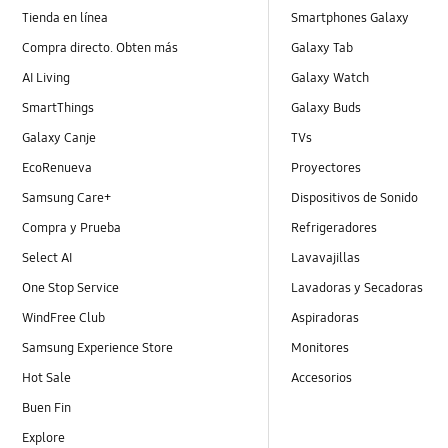
Tienda en línea
Smartphones Galaxy
Compra directo. Obten más
Galaxy Tab
AI Living
Galaxy Watch
SmartThings
Galaxy Buds
Galaxy Canje
TVs
EcoRenueva
Proyectores
Samsung Care+
Dispositivos de Sonido
Compra y Prueba
Refrigeradores
Select AI
Lavavajillas
One Stop Service
Lavadoras y Secadoras
WindFree Club
Aspiradoras
Samsung Experience Store
Monitores
Hot Sale
Accesorios
Buen Fin
Explore