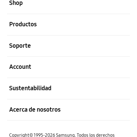
Shop
abierto
Productos
abierto
Soporte
abierto
Account
abierto
Sustentabilidad
abierto
Acerca de nosotros
Copyright© 1995-2026 Samsung. Todos los derechos