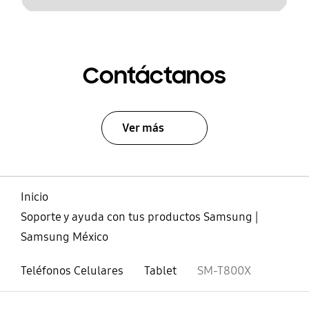
Contáctanos
Ver más
Inicio
Soporte y ayuda con tus productos Samsung |
Samsung México
Teléfonos Celulares
Tablet
SM-T800X
abierto
Footer Navigation