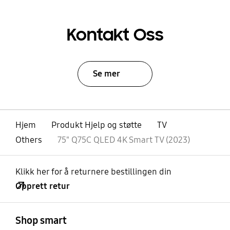
Kontakt Oss
Se mer
Hjem
Produkt Hjelp og støtte
TV
Others
75" Q75C QLED 4K Smart TV (2023)
Klikk her for å returnere bestillingen din
Opprett retur
Åpen
Footer Navigation
Shop smart