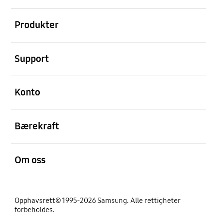
Åpen
Produkter
Åpen
Support
Åpen
Konto
Åpen
Bærekraft
Åpen
Om oss
Opphavsrett© 1995-2026 Samsung. Alle rettigheter
forbeholdes.