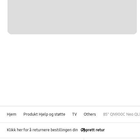
Hjem
Produkt Hjelp og støtte
TV
Others
85" QN900C Neo QLE
Klikk her for å returnere bestillingen din
Opprett retur
Footer Navigation