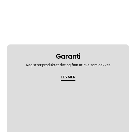
Garanti
Registrer produktet ditt og finn ut hva som dekkes
LES MER