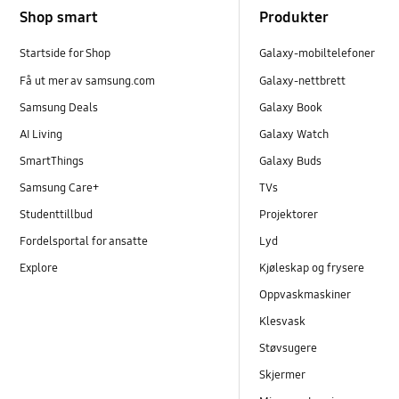
Shop smart
Produkter
Startside for Shop
Galaxy-mobiltelefoner
Få ut mer av samsung.com
Galaxy-nettbrett
Samsung Deals
Galaxy Book
AI Living
Galaxy Watch
SmartThings
Galaxy Buds
Samsung Care+
TVs
Studenttillbud
Projektorer
Fordelsportal for ansatte
Lyd
Explore
Kjøleskap og frysere
Oppvaskmaskiner
Klesvask
Støvsugere
Skjermer