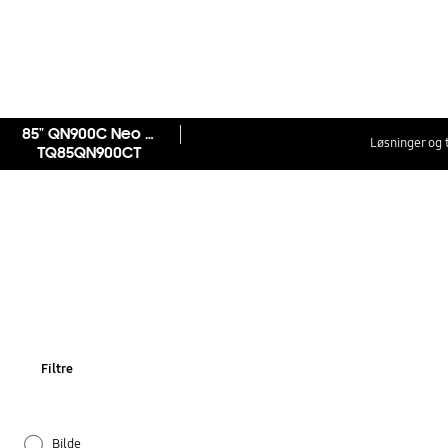
85" QN900C Neo QLED 8K Smart TV (2023)
Løsninger og 
TQ85QN900CT
Filtre
Bilde