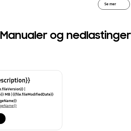
Se mer
Manualer og nedlastinger
escription}}
e.fileVersion}}
ze}} MB
{{file.fileModifiedDate}}
mes}}
uageName}}
uageName}}