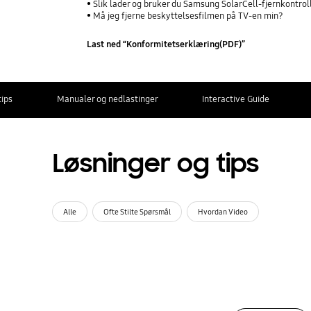
Slik lader og bruker du Samsung SolarCell-fjernkontrol
Må jeg fjerne beskyttelsesfilmen på TV-en min?
Last ned “Konformitetserklæring(PDF)”
tips
Manualer og nedlastinger
Interactive Guide
Løsninger og tips
Alle
Ofte Stilte Spørsmål
Hvordan Video