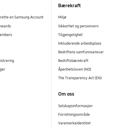
Bærekraft
prette en Samsung Account
Miljø
ewards
Sikkerhet og personvern
embers
Tilgjengelighet
r
Inkluderende arbeidsplass
Bedriftens samfunnsansvar
istrering
Bedriftsbærekraft
ger
Åpenhetsloven (NO)
The Transparency Act (EN)
Om oss
Selskapsinformasjon
Forretningsområde
Varemerkeidentitet