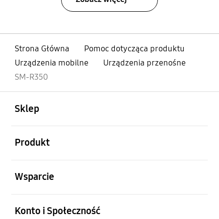
Strona Główna
Pomoc dotycząca produktu
Urządzenia mobilne
Urządzenia przenośne
SM-R350
otwarty
Footer Navigation
Sklep
otwarty
Produkt
otwarty
Wsparcie
otwarty
Konto i Społeczność