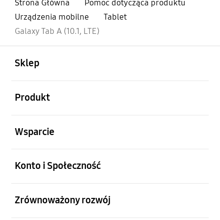
Strona Główna
Pomoc dotycząca produktu
Urządzenia mobilne
Tablet
Galaxy Tab A (10.1, LTE)
otwarty
Footer Navigation
Sklep
otwarty
Produkt
otwarty
Wsparcie
otwarty
Konto i Społeczność
otwarty
Zrównoważony rozwój
otwarty