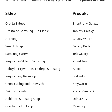
Strona Główna
Pomoc dotycząca produktu
Urządzenia mobilne
T
Footer Navigation
Sklep
Produkt
Oferta Sklepu
Smartfony Galaxy
Prosto od Samsung. Dla Ciebie.
Tablety Galaxy
AI Living
Galaxy Watch
SmartThings
Galaxy Buds
Samsung Care+
Telewizory
Regulamin Sklepu Samsung
Projektory
Polityka Prywatności Sklepu Samsung
Audio
Regulaminy Promocji
Lodówki
Cennik usług dodatkowych
Zmywarki
Zakupy na raty
Pralki i Suszarki
Aplikacja Samsung Shop
Odkurzacze
Oferta dla Edukacji
Monitory