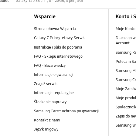
ablet
Galaxy Tab S8 (11", 8+128GB, S pen, 5G)
Wsparcie
Konto i 
Strona główna Wsparcia
Moje Konto
Galaxy Z Priorytetowy Serwis
Dlaczego w
Account
Instrukcje i pliki do pobrania
Samsung R
FAQ - Sklepu internetowego
Polecam S
FAQ - Baza wiedzy
Samsung M
Informacje o gwarancji
Samsung Cr
Znajdź serwis
Moje Zamó
Informacje regulacyjne
Moje produ
Śledzenie naprawy
Społeczno
Samsung Care+ ochrona po gwarancji
Zapis do ne
Kontakt z nami
Samsung Wa
Język migowy