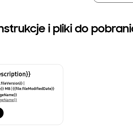
nstrukcje i pliki do pobran
escription}}
.fileVersion}}
ze}} MB
{{file.fileModifiedDate}}
mes}}
uageName}}
uageName}}