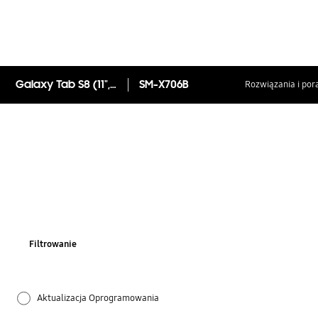
Galaxy Tab S8 (11", 8+128GB, S pen, 5G)
SM-X706B
Rozwiązania i por
Filtrowanie
Aktualizacja Oprogramowania