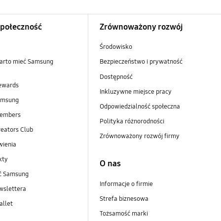
Społeczność
Zrównoważony rozwój
Środowisko
arto mieć Samsung
Bezpieczeństwo i prywatność
Dostępność
ewards
Inkluzywne miejsce pracy
amsung
Odpowiedzialność społeczna
embers
Polityka różnorodności
eators Club
Zrównoważony rozwój firmy
wienia
kty
O nas
ść Samsung
Informacje o firmie
wslettera
Strefa biznesowa
llet
Tożsamość marki