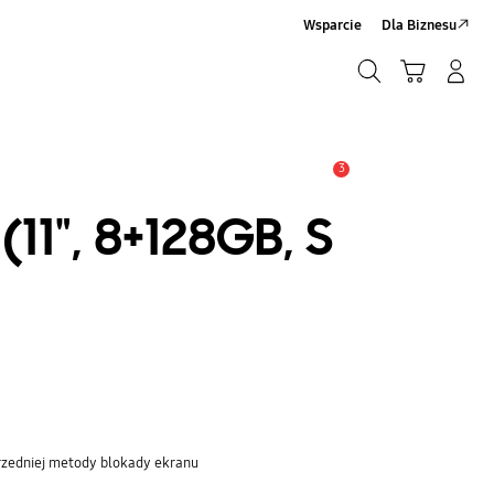
Wsparcie
Dla Biznesu
Szukaj
Koszyk
Zaloguj się/Zarejestruj
Szukaj
3
Uwaga
11", 8+128GB, S
rzedniej metody blokady ekranu