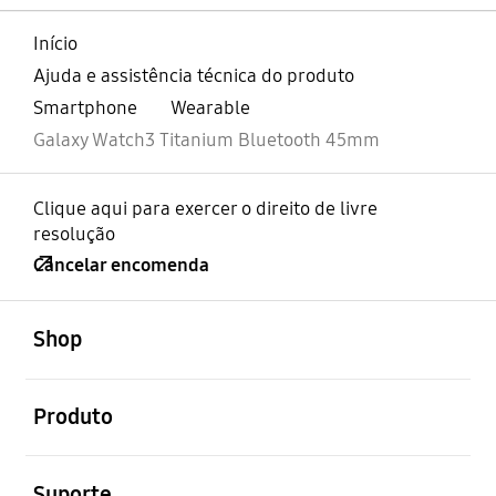
Início
Ajuda e assistência técnica do produto
Smartphone
Wearable
Galaxy Watch3 Titanium Bluetooth 45mm
Clique aqui para exercer o direito de livre
resolução
Cancelar encomenda
abrir
Footer Navigation
Shop
abrir
Produto
abrir
Suporte