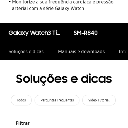
Monitorize a sua frequência cardíaca e pressão
arterial com a série Galaxy Watch
Galaxy Watch3 Titanium Bluetooth 45mm
SM-R840
Soluções e dicas
Manuais e downloads
Inte
Soluções e dicas
Todos
Perguntas Frequentes
Vídeo Tutorial
Filtrar