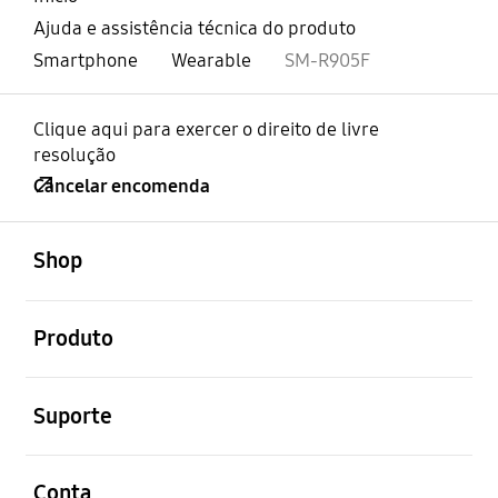
Ajuda e assistência técnica do produto
Smartphone
Wearable
SM-R905F
Clique aqui para exercer o direito de livre
resolução
Cancelar encomenda
abrir
Footer Navigation
Shop
abrir
Produto
abrir
Suporte
abrir
Conta