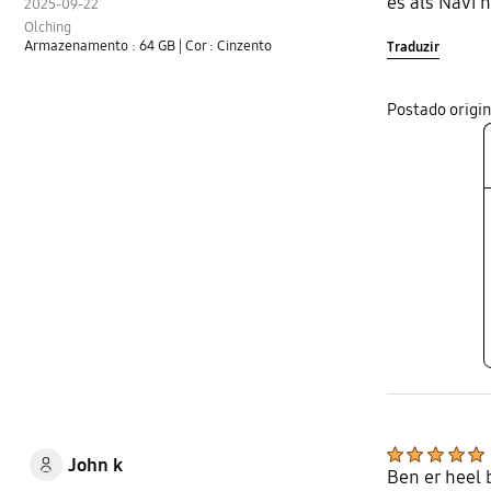
es als Navi 
2025-09-22
Olching
Armazenamento : 64 GB
| Cor : Cinzento
Traduzir
Postado orig
John k
Ben er heel b