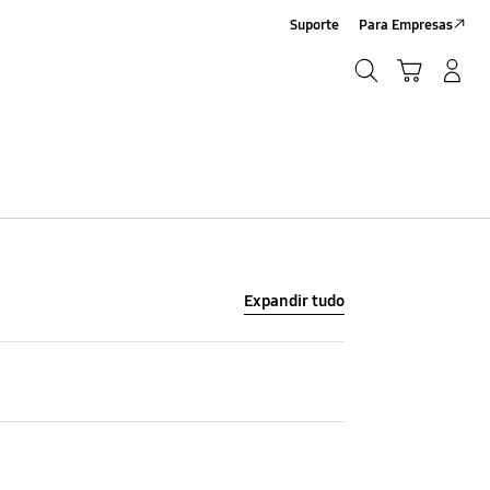
Suporte
Para Empresas
Pesquisar
Carrinho
Iniciar sessão/Criar conta
Pesquisar
Expandir tudo
Velocidade Processador
2 GHz