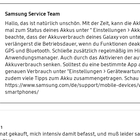
Samsung Service Team
Hallo, das ist natürlich unschön. Mit der Zeit, kann die 
mal zum Status deines Akkus unter " Einstellungen > Akk
beachte, dass der Akkuverbrauch deines Galaxy von unter
verlängerst die Betriebsdauer, wenn du Funktionen deakti
GPS und Bluetooth. Schließe zusätzlich regelmäßig im H
Anwendungsmanager. Auch durch das Aktivieren der autom
Akkuverbrauch senken. Solltest du eine bestimmte App a
genauen Verbrauch unter "Einstellungen > Gerätewartun
zudem viele Tipps zum Akku zusammengetragen. Schau 
https://www.samsung.com/de/support/mobile-devices/wi
smartphones/
Product Ratings :
1
at gekauft, mich intensiv damit befasst, und muß leider s