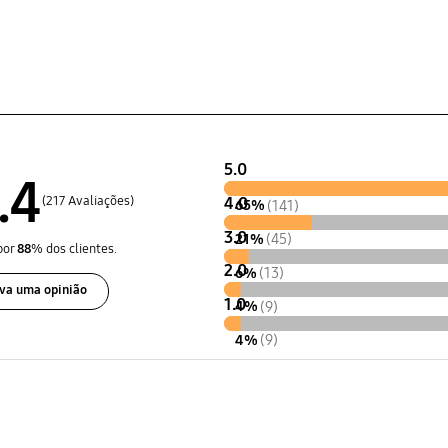
5.0
.4
(217 Avaliações)
4.0
65%
(141)
3.0
21%
(45)
por
88
% dos clientes.
2.0
6%
(13)
va uma opinião
1.0
4%
(9)
4%
(9)