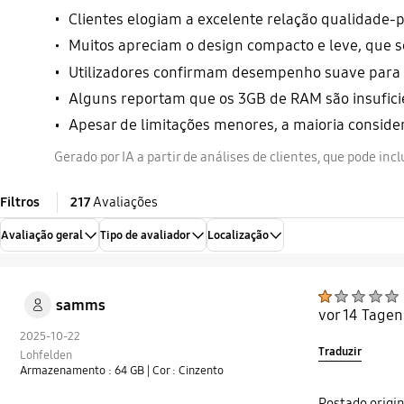
Clientes elogiam a excelente relação qualidade-p
Muitos apreciam o design compacto e leve, que se 
Utilizadores confirmam desempenho suave para n
Alguns reportam que os 3GB de RAM são insuficie
Apesar de limitações menores, a maioria consid
Gerado por IA a partir de análises de clientes, que pode inc
Filtros
217
Avaliações
Avaliação geral
Tipo de avaliador
Localização
samms
vor 14 Tagen
2025-10-22
Traduzir
Lohfelden
Armazenamento : 64 GB
| Cor : Cinzento
Postado orig