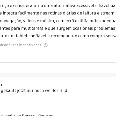
reço e consideram-no uma alternativa acessível e fiável par
integra facilmente nas rotinas diárias de leitura e streami
avegação, vídeos e música, com ecrã e altifalantes adequ
ntes para multitarefa e que surgem ocasionais problemas 
era-o um tablet confiável e recomenda-o como compra sensa
luir análises incentivadas.
disclaimer
Product Ratings :
1
 gekauft jetzt nur noch weißes Bild
inalmente em Samsung Germany