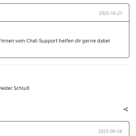
2025-10-27
eg*innen vom Chat-Support helfen dir gerne dabei
wieder Schluß
share
2025-09-26