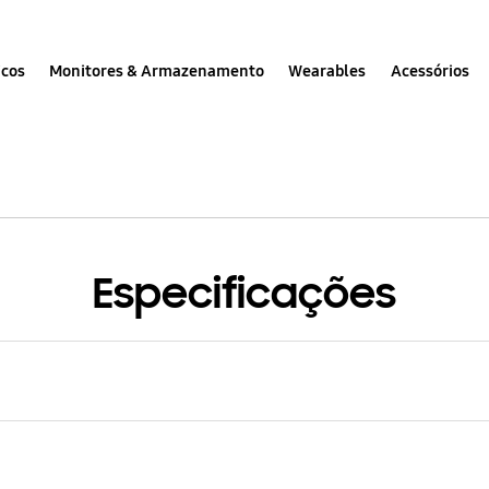
icos
Monitores & Armazenamento
Wearables
Acessórios
Especificações
ra Principal - Resolução
Peso (g)
MP
508