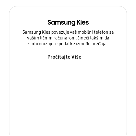
Samsung Kies
Samsung Kies povezuje vaš mobilni telefon sa
vašim ličnim računarom, čineći lakšim da
sinhronizujete podatke između uređaja.
Pročitajte Više