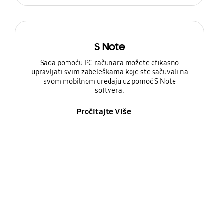
S Note
Sada pomoću PC računara možete efikasno
upravljati svim zabeleškama koje ste sačuvali na
svom mobilnom uređaju uz pomoć S Note
softvera.
Pročitajte Više