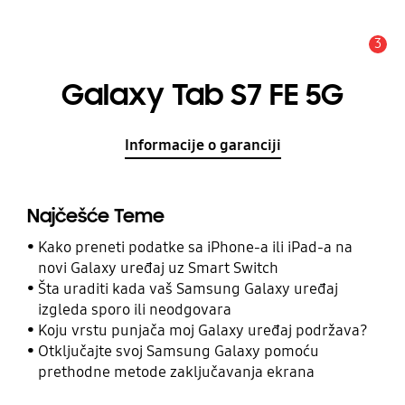
3
Upozorenje
Galaxy Tab S7 FE 5G
Informacije o garanciji
Najčešće Teme
Kako preneti podatke sa iPhone-a ili iPad-a na
novi Galaxy uređaj uz Smart Switch
Šta uraditi kada vaš Samsung Galaxy uređaj
izgleda sporo ili neodgovara
Koju vrstu punjača moj Galaxy uređaj podržava?
Otključajte svoj Samsung Galaxy pomoću
prethodne metode zaključavanja ekrana