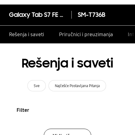
Galaxy Tab S7 FE 5G
SM-T736B
Rešenja i saveti
Priručnici i preuzimanja
Int
Rešenja i saveti
Sve
Najčešće Postavljana Pitanja
Filter