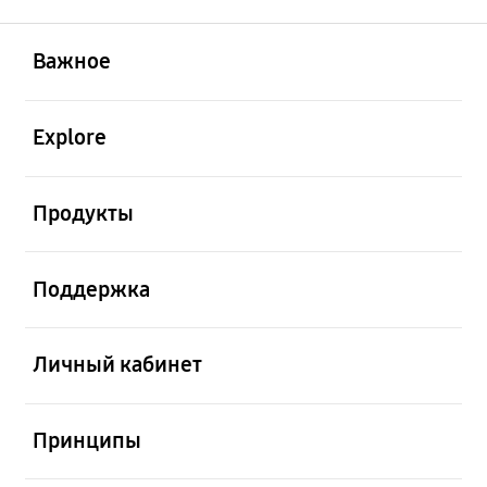
открыть
Footer Navigation
Важное
открыть
Explore
открыть
Продукты
открыть
Поддержка
открыть
Личный кабинет
открыть
Принципы
открыть