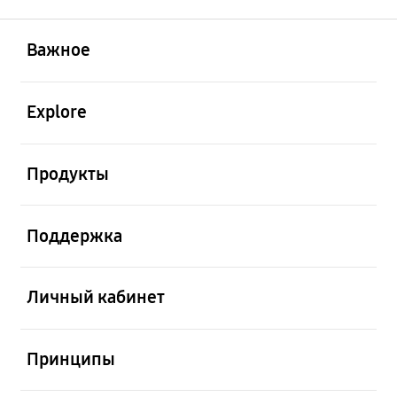
открыть
Footer Navigation
Важное
открыть
Explore
открыть
Продукты
открыть
Поддержка
открыть
Личный кабинет
открыть
Принципы
открыть