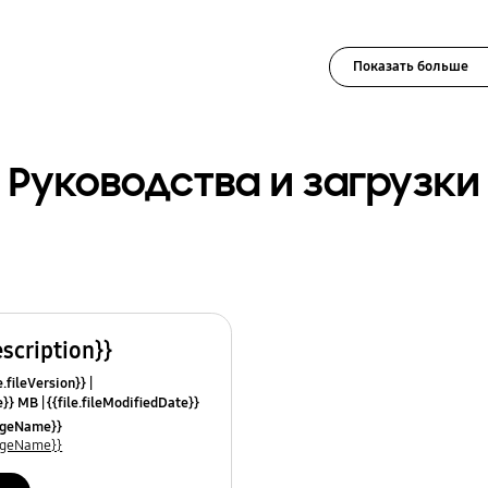
Показать больше
Руководства и загрузки
escription}}
e.fileVersion}}
ze}} MB
{{file.fileModifiedDate}}
mes}}
uageName}}
uageName}}