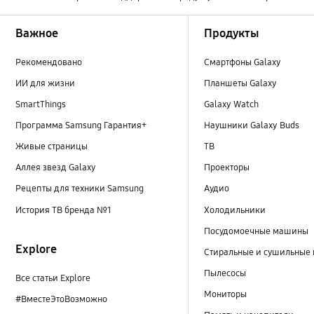
Footer Navigation
Важное
Продукты
Рекомендовано
Смартфоны Galaxy
ИИ для жизни
Планшеты Galaxy
SmartThings
Galaxy Watch
Программа Samsung Гарантия+
Наушники Galaxy Buds
Живые страницы
ТВ
Аллея звезд Galaxy
Проекторы
Рецепты для техники Samsung
Аудио
История ТВ бренда №1
Холодильники
Посудомоечные машины
Explore
Стиральные и сушильные
Пылесосы
Все статьи Explore
Мониторы
#ВместеЭтоВозможно