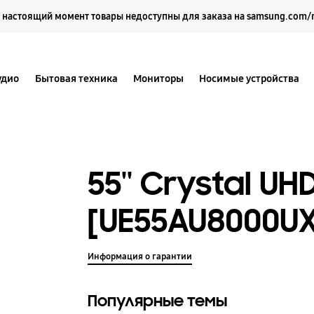
Выберите свое местоположение и язык.
 настоящий момент товары недоступны для заказа на samsung.com/
удио
Бытовая техника
Мониторы
Носимые устройства
55'' Crystal U
[UE55AU8000U
Информация о гарантии
Популярные темы