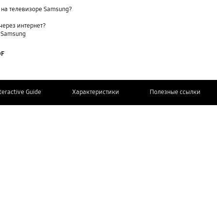
 на телевизоре Samsung?
через интернет?
е Samsung
DF
teractive Guide
Характеристики
Полезные ссылки
СВЯЖИТЕСЬ
Дополнительная информация
С НАМИ