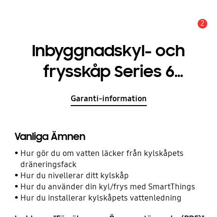
2
Meddelande
Inbyggnadskyl- och
frysskåp Series 6
BRB70F26CES0EF med
Garanti-information
Fresh+ (Humidity Fresh+)
177,5 cm
Vanliga Ämnen
Hur gör du om vatten läcker från kylskåpets
dräneringsfack
Hur du nivellerar ditt kylskåp
Hur du använder din kyl/frys med SmartThings
Hur du installerar kylskåpets vattenledning