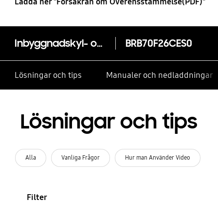
Ladda ner "Försäkran om Överensstämmelse(PDF)"
Inbyggnadskyl- och frysskåp Series 6 BRB70F26CES0EF med Fresh+ (Humidity Fresh+) 177,5 cm
BRB70F26CES0
Lösningar och tips
Manualer och nedladdningar
Lösningar och tips
Alla
Vanliga Frågor
Hur man Använder Video
Filter