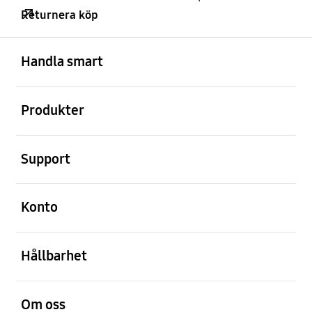
Returnera köp
Öppna
Footer Navigation
Handla smart
Öppna
Produkter
Öppna
Support
Öppna
Konto
Öppna
Hållbarhet
Öppna
Om oss