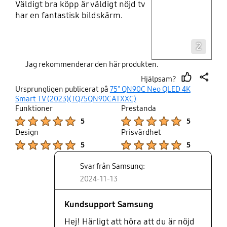
Väldigt bra köpp är väldigt nöjd tv
har en fantastisk bildskärm.
Layer popup open
2
Jag rekommenderar den här produkten.
Hjälpsam?
thumb
share
Ursprungligen publicerat på
75" QN90C Neo QLED 4K
up
Smart TV (2023)(TQ75QN90CATXXC)
Funktioner
Prestanda
Product Ratings :
Product Ratings :
5
5
Design
Prisvärdhet
Product Ratings :
Product Ratings :
5
5
Svar från Samsung:
2024-11-13
Kundsupport Samsung
Hej! Härligt att höra att du är nöjd