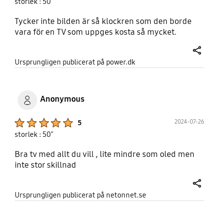
storlek : 50"
Tycker inte bilden är så klockren som den borde
vara för en TV som uppges kosta så mycket.
share
Ursprungligen publicerat på power.dk
Anonymous
Product Ratings :
2024-07-26
5
storlek : 50"
Bra tv med allt du vill , lite mindre som oled men
inte stor skillnad
share
Ursprungligen publicerat på netonnet.se