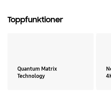
Toppfunktioner
Quantum Matrix
N
Technology
4