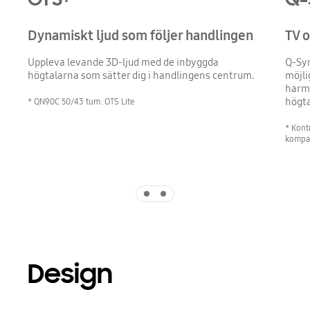
Dynamiskt ljud som följer handlingen
TV 
Uppleva levande 3D-ljud med de inbyggda
Q-Sy
högtalarna som sätter dig i handlingens centrum.
möjli
harmo
högta
* QN90C 50/43 tum: OTS Lite
* Kont
kompat
Indicator 1
Indicator 2
Design
Playing video