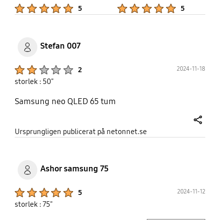
Product Ratings :
Product Ratings :
5
5
Stefan 007
Product Ratings :
2024-11-18
2
storlek : 50"
Samsung neo QLED 65 tum
share
Ursprungligen publicerat på netonnet.se
Ashor samsung 75
Product Ratings :
2024-11-12
5
storlek : 75"
play video