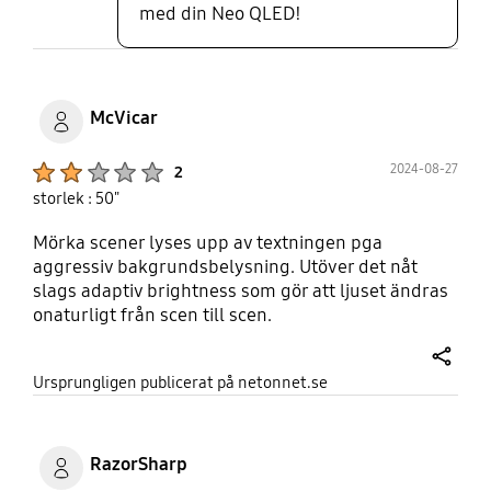
med din Neo QLED!
McVicar
Product Ratings :
2024-08-27
2
storlek : 50"
Mörka scener lyses upp av textningen pga
aggressiv bakgrundsbelysning. Utöver det nåt
slags adaptiv brightness som gör att ljuset ändras
onaturligt från scen till scen.
share
Ursprungligen publicerat på netonnet.se
RazorSharp