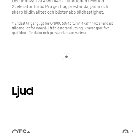
Den innovativa 4K@144Hz-funktionen i Motion
Xcelerator Turbo Pro ger hög prestanda, jämn och
skarp bildkvalitet och blixtsnabb bildhastighet.
* Endast tillgängligt för QN90C 50/43 tum* 4K@144Hz är endast
tillgängligt för innehåll från datoranslutning. Kräver specifikt
grafikkort för dator och prestandan kan variera.
Indicator 1
Ljud
Playing video
OTS+
Q-