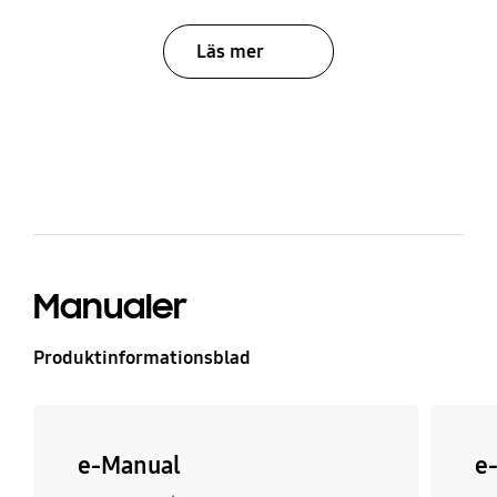
Läs mer
bazaarvoice Certification Label
Manualer
Produktinformationsblad
e-Manual
e