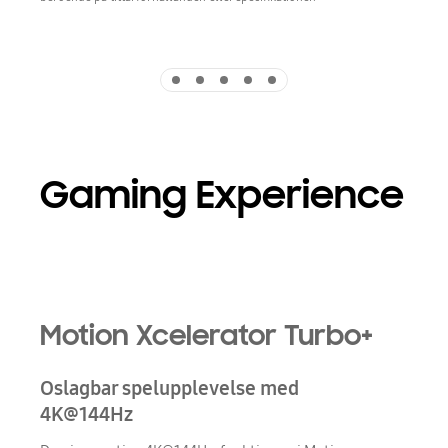
Indicator 1
Indicator 2
Indicator 3
Indicator 4
Indicator 5
Gaming Experience
Motion Xcelerator Turbo+
Oslagbar spelupplevelse med
4K@144Hz