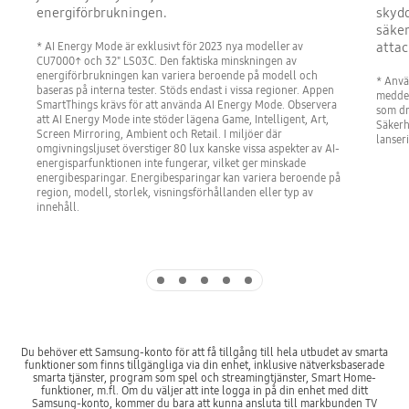
energiförbrukningen.
skydd
säker
attac
* AI Energy Mode är exklusivt för 2023 nya modeller av
CU7000↑ och 32" LS03C. Den faktiska minskningen av
energiförbrukningen kan variera beroende på modell och
* Anvä
baseras på interna tester. Stöds endast i vissa regioner. Appen
meddel
SmartThings krävs för att använda AI Energy Mode. Observera
som dr
att AI Energy Mode inte stöder lägena Game, Intelligent, Art,
Säkerh
Screen Mirroring, Ambient och Retail. I miljöer där
lanser
omgivningsljuset överstiger 80 lux kanske vissa aspekter av AI-
energisparfunktionen inte fungerar, vilket ger minskade
energibesparingar. Energibesparingar kan variera beroende på
region, modell, storlek, visningsförhållanden eller typ av
innehåll.
Indicator 1
Indicator 2
Indicator 3
Indicator 4
Indicator 5
Du behöver ett Samsung-konto för att få tillgång till hela utbudet av smarta
funktioner som finns tillgängliga via din enhet, inklusive nätverksbaserade
smarta tjänster, program som spel och streamingtjänster, Smart Home-
funktioner, m.fl. Om du väljer att inte logga in på din enhet med ditt
Samsung-konto, kommer du bara att kunna ansluta till markbunden TV