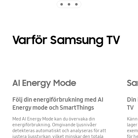
Indicator 1
Indicator 2
Indicator 3
Varför Samsung TV
AI Energy Mode
Sa
Följ din energiförbrukning med AI
Din
Energy mode och SmartThings
TV
Med AI Energy Mode kan du övervaka din
Känn 
energiförbrukning. Omgivande ljusnivåer
lager
detekteras automatiskt och analyseras för att
exemp
justera ljusstyrkan, vilket minskar den totala
för h