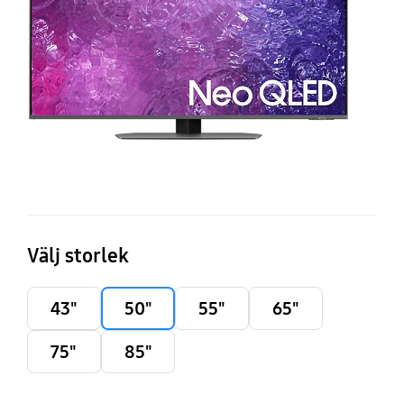
S
T
(2
Välj storlek
43"
50"
55"
65"
75"
85"