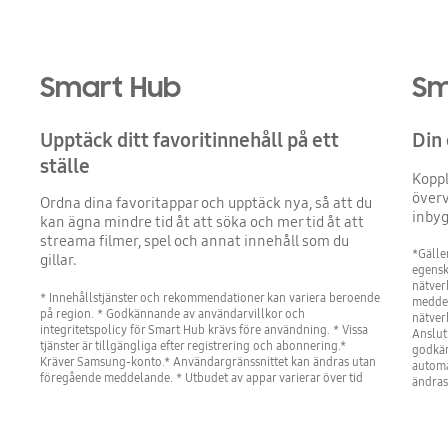
Smart Hub
Sm
Upptäck ditt favoritinnehåll på ett
Din
ställe
Koppl
överv
Ordna dina favoritappar och upptäck nya, så att du
inby
kan ägna mindre tid åt att söka och mer tid åt att
streama filmer, spel och annat innehåll som du
*Gälle
gillar.
egensk
nätver
* Innehållstjänster och rekommendationer kan variera beroende
meddel
på region. * Godkännande av användarvillkor och
nätver
integritetspolicy för Smart Hub krävs före användning. * Vissa
Anslut
tjänster är tillgängliga efter registrering och abonnering.*
godkän
Kräver Samsung-konto.* Användargränssnittet kan ändras utan
automa
föregående meddelande. * Utbudet av appar varierar över tid
ändras