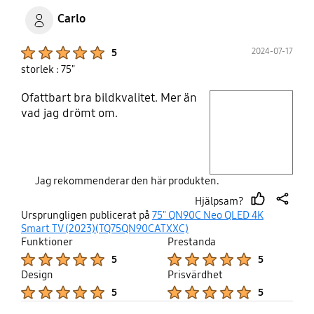
Carlo
Product Ratings :
2024-07-17
5
storlek : 75"
Ofattbart bra bildkvalitet. Mer än
play video
vad jag drömt om.
Layer popup open
Jag rekommenderar den här produkten.
Hjälpsam?
thumb
share
Ursprungligen publicerat på
75" QN90C Neo QLED 4K
up
Smart TV (2023)(TQ75QN90CATXXC)
Funktioner
Prestanda
Product Ratings :
Product Ratings :
5
5
Design
Prisvärdhet
Product Ratings :
Product Ratings :
5
5