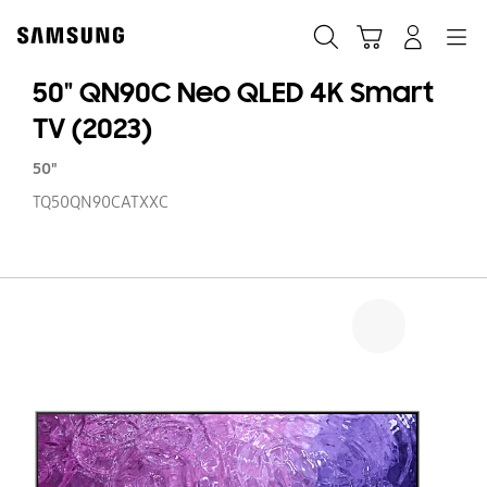
Skip
Skip
to
to
Sök
Kundvagn
Navigation
Logga in
content
accessibility
help
50" QN90C Neo QLED 4K Smart
TV (2023)
50"
TQ50QN90CATXXC
50
Q
N
Q
4