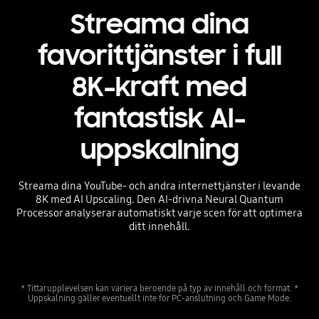
Streama dina
favorittjänster i full
8K-kraft med
fantastisk AI-
uppskalning
Streama dina YouTube- och andra internettjänster i levande
8K med AI Upscaling. Den AI-drivna Neural Quantum
Processor analyserar automatiskt varje scen för att optimera
ditt innehåll.
* Tittarupplevelsen kan variera beroende på typ av innehåll och format. *
Uppskalning gäller eventuellt inte för PC-anslutning och Game Mode.