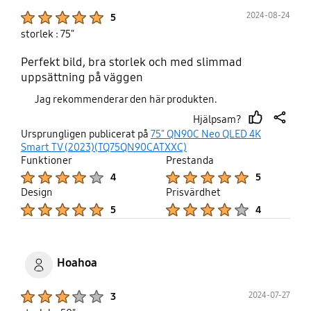
Product Ratings :
2024-08-24
5
storlek : 75"
Perfekt bild, bra storlek och med slimmad
uppsättning på väggen
Jag rekommenderar den här produkten.
Hjälpsam?
thumb
share
Ursprungligen publicerat på
75" QN90C Neo QLED 4K
up
Smart TV (2023)(TQ75QN90CATXXC)
Funktioner
Prestanda
Product Ratings :
Product Ratings :
4
5
Design
Prisvärdhet
Product Ratings :
Product Ratings :
5
4
Hoahoa
Product Ratings :
2024-07-27
3