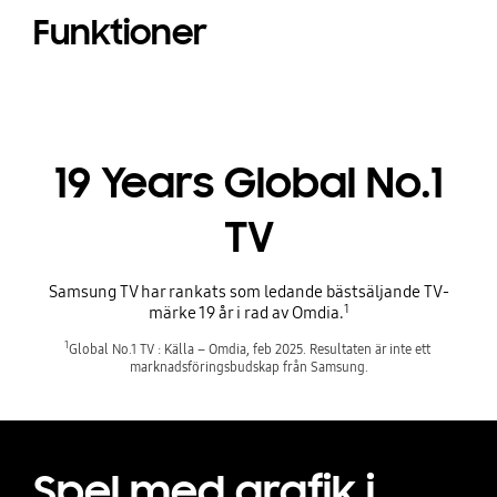
Funktioner
19 Years Global No.1
TV
Samsung TV har rankats som ledande bästsäljande TV-
1
märke 19 år i rad av Omdia.
1
Global No.1 TV : Källa – Omdia, feb 2025. Resultaten är inte ett 
marknadsföringsbudskap från Samsung.
Spel med grafik i