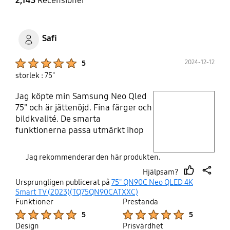
2,143
Recensioner
Safi
Product Ratings :
2024-12-12
5
storlek : 75"
Jag köpte min Samsung Neo Qled
play video
75" och är jättenöjd. Fina färger och
bildkvalité. De smarta
Layer popup open
funktionerna passa utmärkt ihop
med mina övriga
Samsungprodukter. Jag ångar inte
Jag rekommenderar den här produkten.
en endaste krona av det här köpet.
Hjälpsam?
thumb
share
Ursprungligen publicerat på
75" QN90C Neo QLED 4K
up
Smart TV (2023)(TQ75QN90CATXXC)
Funktioner
Prestanda
Product Ratings :
Product Ratings :
5
5
Design
Prisvärdhet