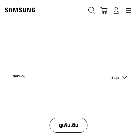
Skip
to
ค้นหา
Navigation
รถเข็น
เข้าสู่ระบบ
content
ทั้งหมด(
)
ล่าสุด
ดูเพิ่มเติม