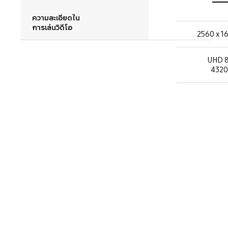
ความละเอียดใน
ความละเอียด :
การเล่นวิดีโอ
2560 x 1
ความละเอียดใน
การเล่นวิดีโอ :
UHD 8
4320