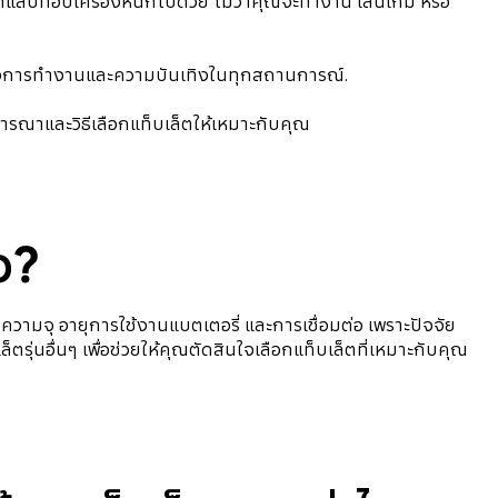
แล็ปท็อปเครื่องหนักไปด้วย ไม่ว่าคุณจะทำงาน เล่นเกม หรือ
ทั้งการทำงานและความบันเทิงในทุกสถานการณ์.
รพิจารณาและวิธีเลือกแท็บเล็ตให้เหมาะกับคุณ
้อ?
 ความจุ อายุการใช้งานแบตเตอรี่ และการเชื่อมต่อ เพราะปัจจัย
ุ่นอื่นๆ เพื่อช่วยให้คุณตัดสินใจเลือกแท็บเล็ตที่เหมาะกับคุณ