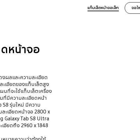
แท็บเล็ตหน้าจอเล็ก
จอให
ยดหน้าจอ
ดงผลและความละเอียด
มละเอียดของแท็บเล็ตสูง
ที่จะใช้แท็บเล็ตเครื่อง
่นที่มีความละเอียดหน้า
 S8 รุ่นใหม่ มีความ
ามละเอียดหน้าจอ 2800 x
g Galaxy Tab S8 Ultra
เอียดถึง 2960 x 1848
ั้นหมายความว่าต้องใช้