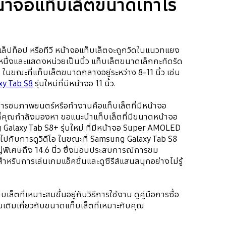
้าจอแท็บเล็ตขนาดเท่าไร
แล็ปท็อป หรือทีวี หน้าจอแท็บเล็ตจะถูกวัดในแนวทแยง
หนึ่งและแสดงหน่วยเป็นนิ้ว แท็บเล็ตขนาดเล็กกะทัดรัด
 ในขณะที่แท็บเล็ตขนาดกลางอยู่ระหว่าง 8-11 นิ้ว เช่น
y Tab S8
รุ่นใหม่ที่มีหน้าจอ 11 นิ้ว.
ับการชมภาพยนตร์หรือทำงานคือแท็บเล็ตที่มีหน้าจอ
งที่คุณกำลังมองหา ขอแนะนำแท็บเล็ตที่มีขนาดหน้าจอ
g Galaxy Tab S8+ รุ่นใหม่ ที่มีหน้าจอ Super AMOLED
มด่ำไปกับการดูวิดีโอ ในขณะที่ Samsung Galaxy Tab S8
่พิเศษถึง 14.6 นิ้ว ซึ่งมอบประสบการณ์การชม
รับการเล่นเกมแอ็คชั่นและดูซีรีส์แสนสนุกอย่างไม่รู้
็ตที่เหมาะสมขึ้นอยู่กับวิธีการใช้งาน ดูคู่มือการซื้อ
ิ่มเติมเกี่ยวกับขนาดแท็บเล็ตที่เหมาะกับคุณ