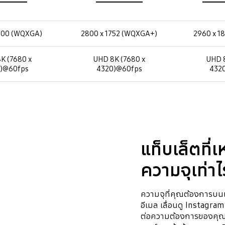
ความละเอียด :
ความละเอียด :
600 (WQXGA)
2800 x 1752 (WQXGA+)
2960 x 1
ความละเอียดใน
ความละเอียดใน
การเล่นวิดีโอ :
การเล่นวิดีโอ :
K (7680 x
UHD 8K (7680 x
UHD 
)@60fps
4320)@60fps
432
แท็บเล็ตที่เ
ความจุเท่าไ
ความจุที่คุณต้องการบนแท
อีเมล เลื่อนดู Instagra
ต่อความต้องการของคุณ