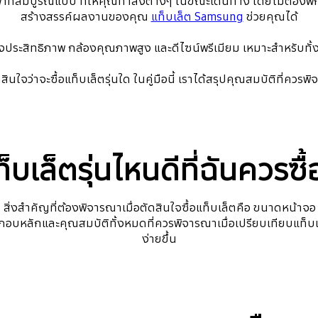
ที่สมบูรณ์แบบ ที่ให้คุณทำสิ่งต่างๆ ในขณะเดินทาง โดยไม่ต้องพก
สร้างสรรค์ผลงานของคุณ
แท็บเล็ต Samsung
ช่วยคุณได้
ั้งประสิทธิภาพ กล้องคุณภาพสูง และดีไซน์พรีเมียม เหมาะสำหรับ
สินใจว่าจะซื้อแท็บเล็ตรุ่นใด ในคู่มือนี้ เราได้สรุปคุณสมบัติที่คว
็บเล็ตรุ่นไหนดีที่ฉันควรซื
ก สิ่งสำคัญที่ต้องพิจารณาเมื่อตัดสินใจซื้อแท็บเล็ตคือ ขนาดหน้าจอ
หลักและคุณสมบัติทั้งหมดที่ควรพิจารณาเมื่อเปรียบเทียบแท็บเล็ตร
ง่ายขึ้น