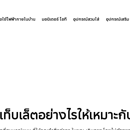
องใช้ไฟฟ้าภายในบ้าน
มอนิเตอร์ ไอที
อุปกรณ์สวมใส่
อุปกรณ์เสริม
วิธีเลือกแท็บเล็ต
amsung ให้เหมาะก
คุณที่สุด?
แท็บเล็ตอย่างไรให้เหมาะก