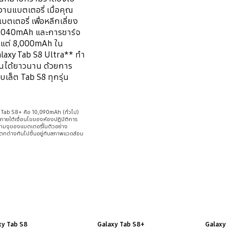
านแบตเตอรี่ เมื่อคุณ
ตเตอรี่ เพื่อหลีกเลี่ยง
 7,040mAh และการชาร์จ
ั้งแต่ 8,000mAh ใน
laxy Tab S8 Ultra** ทำ
งานได้ยาวนาน ด้วยการ
เล็ต Tab S8 ทุกรุ่น
 Tab S8+ คือ 10,090mAh (ทั่วไป)
ภายใต้เงื่อนไขของห้องปฏิบัติการ
วามจุของแบตเตอรี่ในตัวอย่าง
ตกต่างกันไปขึ้นอยู่กับสภาพแวดล้อม
xy Tab S8
Galaxy Tab S8+
Galaxy 