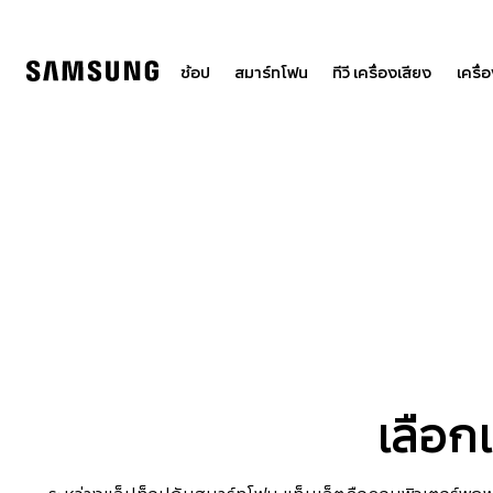
Skip
to
content
ช้อป
สมาร์ทโฟน
ทีวี เครื่องเสียง
เครื่
S
เลือก