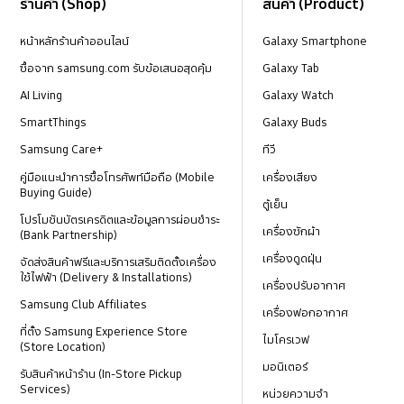
ร้านค้า (Shop)
สินค้า (Product)
หน้าหลักร้านค้าออนไลน์
Galaxy Smartphone
ซื้อจาก samsung.com รับข้อเสนอสุดคุ้ม
Galaxy Tab
AI Living
Galaxy Watch
SmartThings
Galaxy Buds
Samsung Care+
ทีวี
คู่มือแนะนำการซื้อโทรศัพท์มือถือ (Mobile
เครื่องเสียง
Buying Guide)
ตู้เย็น
โปรโมชันบัตรเครดิตและข้อมูลการผ่อนชำระ
เครื่องซักผ้า
(Bank Partnership)
เครื่องดูดฝุ่น
จัดส่งสินค้าฟรีและบริการเสริมติดตั้งเครื่อง
ใช้ไฟฟ้า (Delivery & Installations)
เครื่องปรับอากาศ
Samsung Club Affiliates
เครื่องฟอกอากาศ
ที่ตั้ง Samsung Experience Store
ไมโครเวฟ
(Store Location)
มอนิเตอร์
รับสินค้าหน้าร้าน (In-Store Pickup
Services)
หน่วยความจำ