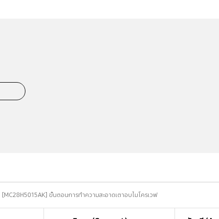
[MC28H5015AK] ขั้นตอนการทำความสะอาดเตาอบไมโครเวฟ