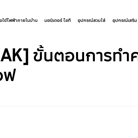
องใช้ไฟฟ้าภายในบ้าน
มอนิเตอร์ ไอที
อุปกรณ์สวมใส่
อุปกรณ์เสริม
K] ขั้นตอนการทำ
วฟ