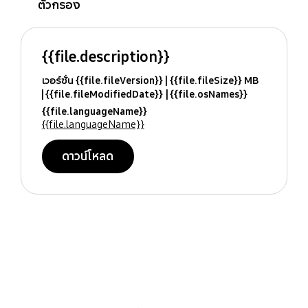
ตัวกรอง
{{file.description}}
เวอร์ชั่น {{file.fileVersion}}
{{file.fileSize}} MB
{{file.fileModifiedDate}}
{{file.osNames}}
{{file.languageName}}
{{file.languageName}}
ดาวน์โหลด