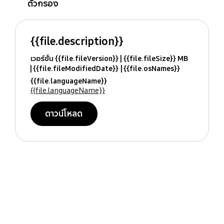
ตัวกรอง
{{file.description}}
เวอร์ชั่น {{file.fileVersion}}
{{file.fileSize}} MB
{{file.fileModifiedDate}}
{{file.osNames}}
{{file.languageName}}
{{file.languageName}}
ดาวน์โหลด