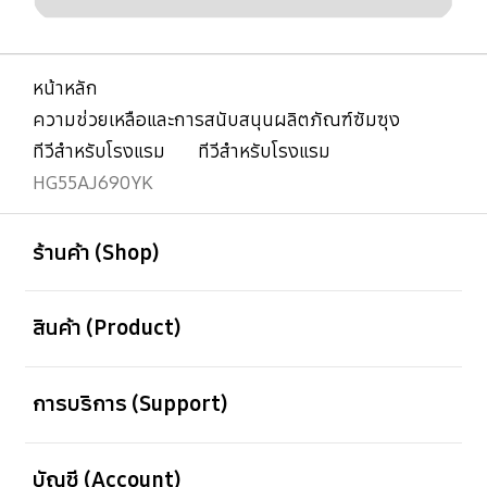
หน้าหลัก
ความช่วยเหลือและการสนับสนุนผลิตภัณฑ์ซัมซุง
ทีวีสำหรับโรงแรม
ทีวีสำหรับโรงแรม
HG55AJ690YK
เปิด
Footer Navigation
ร้านค้า (Shop)
เปิด
สินค้า (Product)
เปิด
การบริการ (Support)
เปิด
บัญชี (Account)