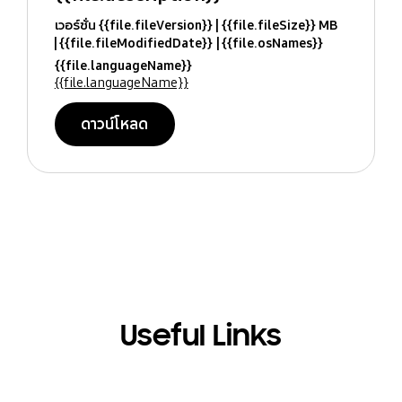
เวอร์ชั่น {{file.fileVersion}}
{{file.fileSize}} MB
{{file.fileModifiedDate}}
{{file.osNames}}
{{file.languageName}}
{{file.languageName}}
ดาวน์โหลด
Useful Links