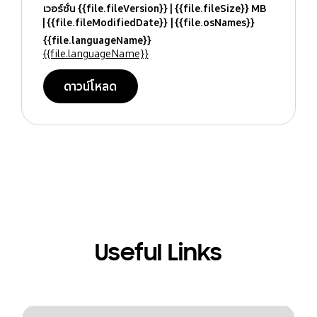
เวอร์ชั่น {{file.fileVersion}}
{{file.fileSize}} MB
{{file.fileModifiedDate}}
{{file.osNames}}
{{file.languageName}}
{{file.languageName}}
ดาวน์โหลด
Useful Links