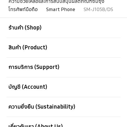
ความช่วยเหลือและการสนับสนุนผลิตภัณฑ์ซัมซุง
โทรศัพท์มือถือ
Smart Phone
SM-J105B/DS
เปิด
Footer Navigation
ร้านค้า (Shop)
เปิด
สินค้า (Product)
เปิด
การบริการ (Support)
เปิด
บัญชี (Account)
เปิด
ความยั่งยืน (Sustainability)
เปิด
เกี่ยวกับเรา (About Us)