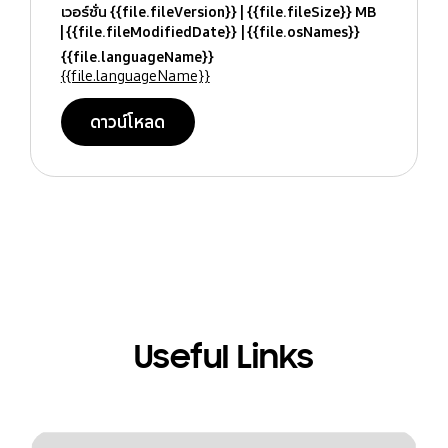
เวอร์ชั่น {{file.fileVersion}}
{{file.fileSize}} MB
{{file.fileModifiedDate}}
{{file.osNames}}
{{file.languageName}}
{{file.languageName}}
ดาวน์โหลด
Useful Links