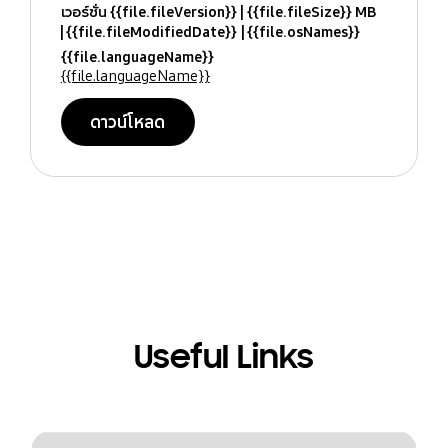
เวอร์ชั่น {{file.fileVersion}}
{{file.fileSize}} MB
{{file.fileModifiedDate}}
{{file.osNames}}
{{file.languageName}}
{{file.languageName}}
ดาวน์โหลด
Useful Links