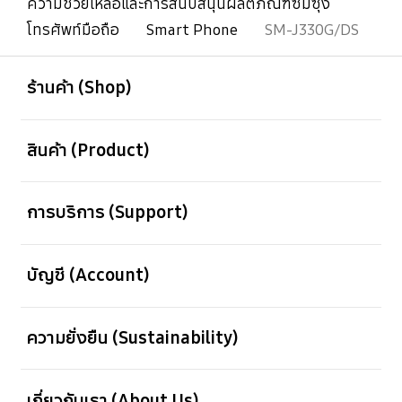
ความช่วยเหลือและการสนับสนุนผลิตภัณฑ์ซัมซุง
โทรศัพท์มือถือ
Smart Phone
SM-J330G/DS
เปิด
Footer Navigation
ร้านค้า (Shop)
เปิด
สินค้า (Product)
เปิด
การบริการ (Support)
เปิด
บัญชี (Account)
เปิด
ความยั่งยืน (Sustainability)
เปิด
เกี่ยวกับเรา (About Us)