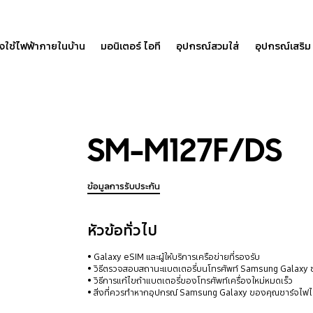
องใช้ไฟฟ้าภายในบ้าน
มอนิเตอร์ ไอที
อุปกรณ์สวมใส่
อุปกรณ์เสริม
SM-M127F/DS
ข้อมูลการรับประกัน
หัวข้อทั่วไป
Galaxy eSIM และผู้ให้บริการเครือข่ายที่รองรับ
วิธีตรวจสอบสถานะแบตเตอรี่บนโทรศัพท์ Samsung Galaxy
วิธีการแก้ไขถ้าแบตเตอรี่ของโทรศัพท์เครื่องใหม่หมดเร็ว
สิ่งที่ควรทำหากอุปกรณ์ Samsung Galaxy ของคุณชาร์จไฟไม