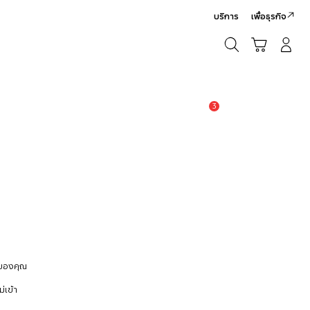
บริการ
เพื่อธุรกิจ
ค้นหา
รถเข็น
เข้าสู่ระบบ/สมัครสมาชิก
ค้นหา
3
แจ้งเตือน
 ของคุณ
่เข้า