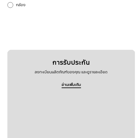
กล้อง
การโทรและรายชื่อผู้ติดต่อ
การตั้งค่า
การอัปเกรดซอฟต์แวร์
กำลังไฟ
การรับประกัน
ลงทะเบียนผลิตภัณฑ์ของคุณ และดูรายละเอียด
บลูทูธ
อ่านเพิ่มเติม
ระบบเสียง
ล็อกเครื่อง
อื่นๆ
ฮาร์ดแวร์