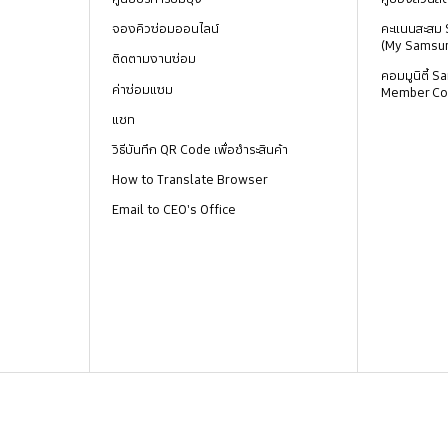
จองคิวซ่อมออนไลน์
คะแนนสะสม
(My Samsu
ติดตามงานซ่อม
คอมมูนิตี้
ค่าซ่อมแซม
Member Co
แชท
วิธีบันทึก QR Code เพื่อชำระสินค้า
How to Translate Browser
Email to CEO's Office