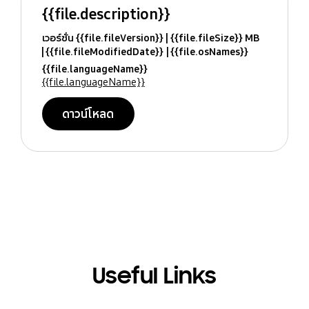
{{file.description}}
เวอร์ชั่น {{file.fileVersion}}
{{file.fileSize}} MB
{{file.fileModifiedDate}}
{{file.osNames}}
{{file.languageName}}
{{file.languageName}}
ดาวน์โหลด
Useful Links