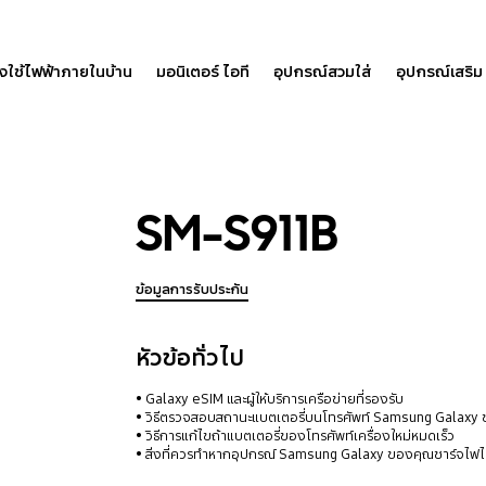
องใช้ไฟฟ้าภายในบ้าน
มอนิเตอร์ ไอที
อุปกรณ์สวมใส่
อุปกรณ์เสริม
SM-S911B
ข้อมูลการรับประกัน
หัวข้อทั่วไป
Galaxy eSIM และผู้ให้บริการเครือข่ายที่รองรับ
วิธีตรวจสอบสถานะแบตเตอรี่บนโทรศัพท์ Samsung Galaxy
วิธีการแก้ไขถ้าแบตเตอรี่ของโทรศัพท์เครื่องใหม่หมดเร็ว
สิ่งที่ควรทำหากอุปกรณ์ Samsung Galaxy ของคุณชาร์จไฟไม