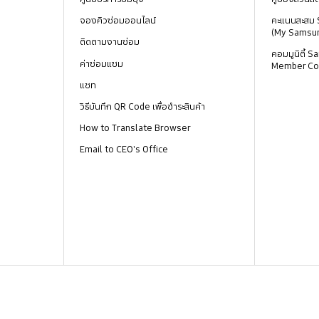
จองคิวซ่อมออนไลน์
คะแนนสะสม
(My Samsu
ติดตามงานซ่อม
คอมมูนิตี้
ค่าซ่อมแซม
Member Co
แชท
วิธีบันทึก QR Code เพื่อชำระสินค้า
How to Translate Browser
Email to CEO's Office