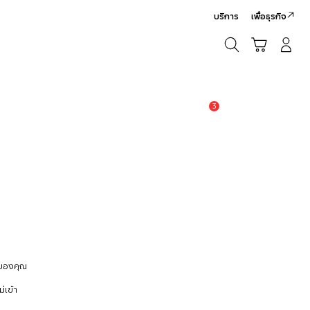
บริการ
เพื่อธุรกิจ
ค้นหา
รถเข็น
เข้าสู่ระบบ/สมัครสมาชิก
ค้นหา
3
แจ้งเตือน
 ของคุณ
่เข้า