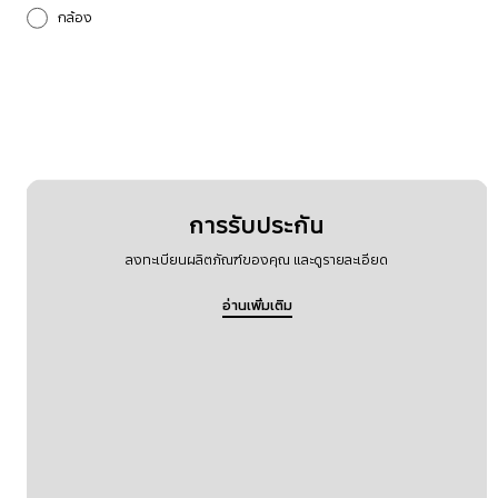
กล้อง
การโทรและรายชื่อผู้ติดต่อ
การตั้งค่า
การอัปเกรดซอฟต์แวร์
กำลังไฟ
การรับประกัน
ลงทะเบียนผลิตภัณฑ์ของคุณ และดูรายละเอียด
บลูทูธ
อ่านเพิ่มเติม
ระบบเสียง
ล็อกเครื่อง
อื่นๆ
ฮาร์ดแวร์