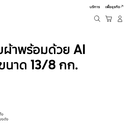
บริการ
เพื่อธุรกิจ
ค้นหา
รถเข็น
เข้าสู่ระบบ/สมัครสมาชิก
ค้นหา
บผ้าพร้อมด้วย AI
นาด 13/8 กก.
ิ้ง
ียงดัง