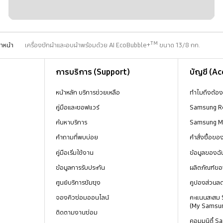
าหน้า
เครื่องซักผ้าและอบผ้าพร้อมด้วย AI EcoBubble+ᵀᴹ ขนาด 13/8 กก.
การบริการ (Support)
บัญชี (A
หน้าหลัก บริการช่วยเหลือ
ทำไมถึงต้อ
คู่มือและซอฟแวร์
Samsung R
ค้นหาบริการ
Samsung 
คำถามที่พบบ่อย
คำสั่งซื้อข
คู่มือเริ่มใช้งาน
ข้อมูลของฉั
ข้อมูลการรับประกัน
ผลิตภัณฑ์ขอ
ศูนย์บริการซัมซุง
คูปองส่วนล
จองคิวซ่อมออนไลน์
คะแนนสะสม
(My Samsu
ติดตามงานซ่อม
คอมมูนิตี้