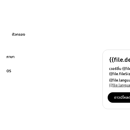
กำลังไฟ
วิธีการใช้งาน
เสียง/การสั่น
ตัวกรอง
ภาษา
{{file.d
คลิกเพื่อขยาย
เวอร์ชั่น {{f
OS
{{file.fileS
คลิกเพื่อขยาย
{{file.file
{{file.lang
{{file.osN
{{file.lang
ดาวน์โหล