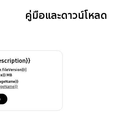
คู่มือและดาวน์โหลด
escription}}
ile.fileVersion}}
ize}} MB
ModifiedDate}}
uageName}}
ames}}
uageName}}
ด