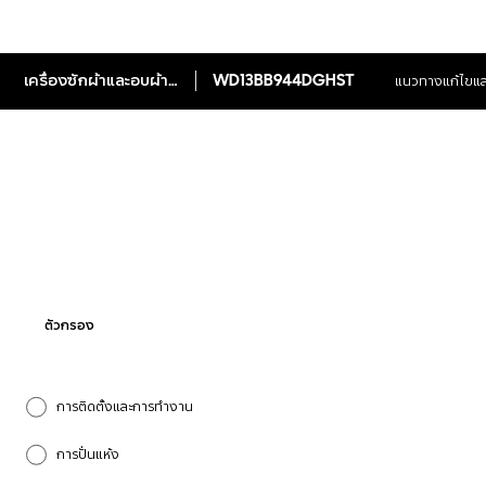
เครื่องซักผ้าและอบผ้าพร้อมด้วย AI EcoBubble+ᵀᴹ ขนาด 13/8 กก.
WD13BB944DGHST
แนวทางแก้ไขแล
ตัวกรอง
การติดตั้งและการทำงาน
การปั่นแห้ง