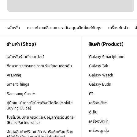
หน้าหลัก
ความช่วยเหลือและการสนับสนุนผลิตภัณฑ์ซัมซุง
เครื่องซักผ้า
ฝ
Footer Navigation
ร้านค้า (Shop)
สินค้า (Product)
หน้าหลักร้านค้าออนไลน์
Galaxy Smartphone
ซื้อจาก samsung.com รับข้อเสนอสุดคุ้ม
Galaxy Tab
AI Living
Galaxy Watch
SmartThings
Galaxy Buds
Samsung Care+
ทีวี
คู่มือแนะนำการซื้อโทรศัพท์มือถือ (Mobile
เครื่องเสียง
Buying Guide)
ตู้เย็น
โปรโมชันบัตรเครดิตและข้อมูลการผ่อนชำระ
เครื่องซักผ้า
(Bank Partnership)
เครื่องดูดฝุ่น
จัดส่งสินค้าฟรีและบริการเสริมติดตั้งเครื่อง
ใช้ไฟฟ้า (Delivery & Installations)