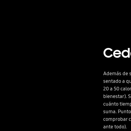
Cedé
Además de se
sentado a qu
20 a 50 calo
bienestar). S
cuánto tiemp
suma. Puntos
comprobar cu
ante todo).