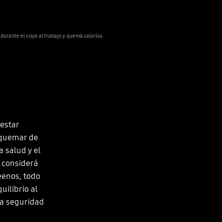
durante el viaje al trabajo y quemá calorías
estar
a quemar de
 salud y el
, considerá
eenos, todo
uilibrio al
la seguridad