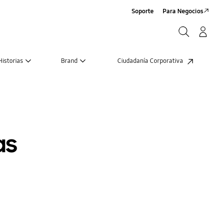
Soporte
Para Negocios
Buscar
Log-In/Sign-Up
Buscar
Historias
Brand
Ciudadanía Corporativa
as