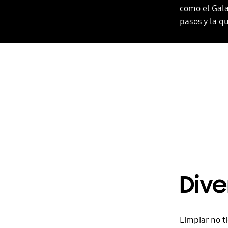
como el Gala
pasos y la q
Dive
Limpiar no t