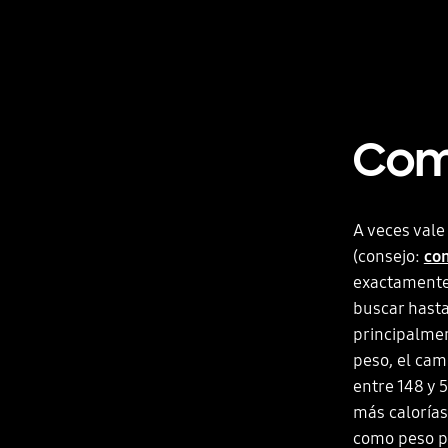
Com
A veces vale
(consejo:
co
exactamente 
buscar hasta
principalmen
peso, el cam
entre 148 y 
más calorías
como peso pa