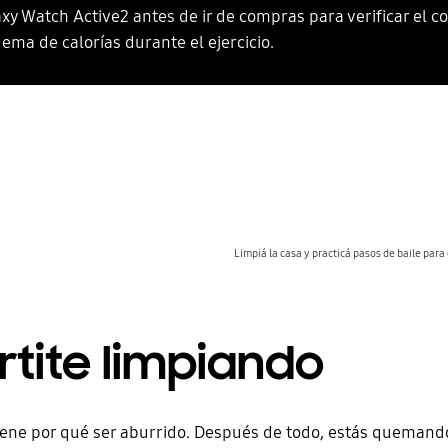
xy Watch Active2 antes de ir de compras para verificar el c
uema de calorías durante el ejercicio.
Limpiá la casa y practicá pasos de baile par
rtite limpiando
iene por qué ser aburrido. Después de todo, estás quemand