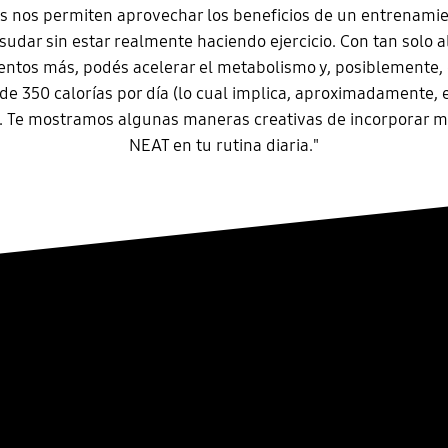
es nos permiten aprovechar los beneficios de un entrenamie
sudar sin estar realmente haciendo ejercicio. Con tan solo 
ntos más, podés acelerar el metabolismo y, posiblemente
de 350 calorías por día (lo cual implica, aproximadamente, e
o). Te mostramos algunas maneras creativas de incorporar má
NEAT en tu rutina diaria."