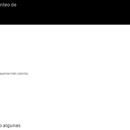
onteo de
a quemar más calorías
o algunas