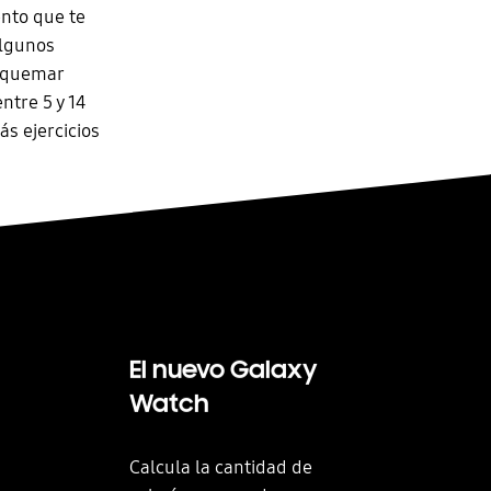
nto que te
algunos
, quemar
ntre 5 y 14
s ejercicios
El nuevo Galaxy
Watch
Calcula la cantidad de