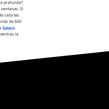
eza profunda?
 ventanas. Si
ás calorías
 (más de 650
os
Galaxy
mientras le