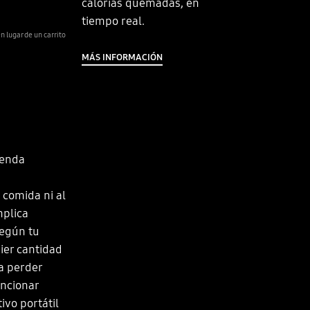
calorías quemadas, en
tiempo real.
 lugar de un carrito
MÁS INFORMACIÓN
ienda
 comida ni al
mplica
Según tu
ier cantidad
a perder
uncionar
ivo portátil