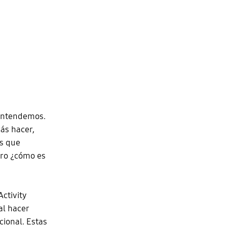
 entendemos.
rás hacer,
es que
ero ¿cómo es
Activity
l hacer
cional. Estas