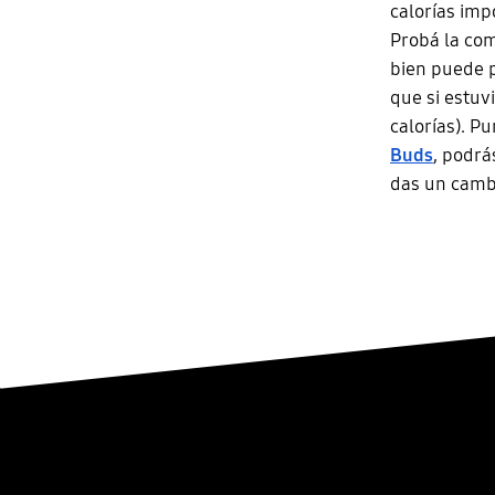
calorías imp
Probá la com
bien puede p
que si estuv
calorías). P
Buds
, podrá
das un cambi