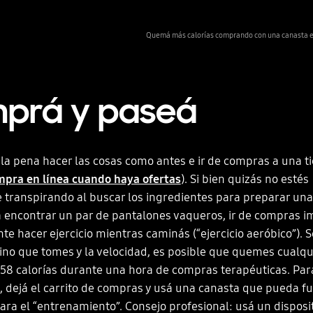
Quemá más calorías comprando con una canasta en
prá y paseá
 la pena hacer las cosas como antes e ir de compras a una t
mpra en línea cuando haya ofertas
). Si bien quizás no estés
transpirando al buscar los ingredientes para preparar una
 encontrar un par de pantalones vaqueros, ir de compras i
te hacer ejercicio mientras caminás (“ejercicio aeróbico”). 
ino que tomes y la velocidad, es posible que quemes cualqu
558 calorías durante una hora de compras terapéuticas. Par
, dejá el carrito de compras y usá una canasta que pueda f
ra el “entrenamiento”. Consejo profesional: usá un disposit