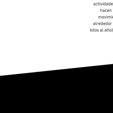
actividad
hacen 
movimie
alrededor 
kilos al añ