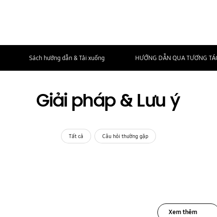
Sách hướng dẫn & Tải xuống
HƯỚNG DẪN QUA TƯƠNG TÁ
Giải pháp & Lưu ý
Tất cả
Câu hỏi thường gặp
Xem thêm