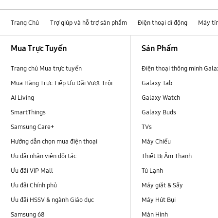
Trang Chủ
Trợ giúp và hỗ trợ sản phẩm
Điện thoại di động
Máy tí
Footer Navigation
Mua Trực Tuyến
Sản Phẩm
Trang chủ Mua trực tuyến
Điện thoại thông minh Gala
Mua Hàng Trực Tiếp Ưu Đãi Vượt Trội
Galaxy Tab
AI Living
Galaxy Watch
SmartThings
Galaxy Buds
Samsung Care+
TVs
Hướng dẫn chọn mua điện thoại
Máy Chiếu
Ưu đãi nhân viên đối tác
Thiết Bị Âm Thanh
Ưu đãi VIP Mall
Tủ Lạnh
Ưu đãi Chính phủ
Máy giặt & Sấy
Ưu đãi HSSV & ngành Giáo dục
Máy Hút Bụi
Samsung 68
Màn Hình