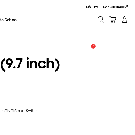
Hỗ Trợ
For Business
Tìm kiếm
Giỏ hàng
to School
Đăng nhập/Đăng ký
Tìm kiếm
3
THÔNG BÁO
(9.7 inch)
y mới với Smart Switch