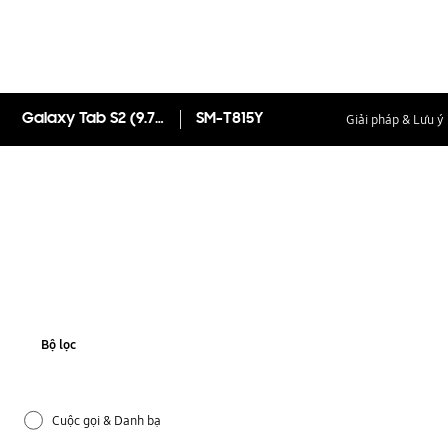
Giải pháp & Lưu ý
Galaxy Tab S2 (9.7 inch)
SM-T815Y
Bộ lọc
Cuộc gọi & Danh bạ