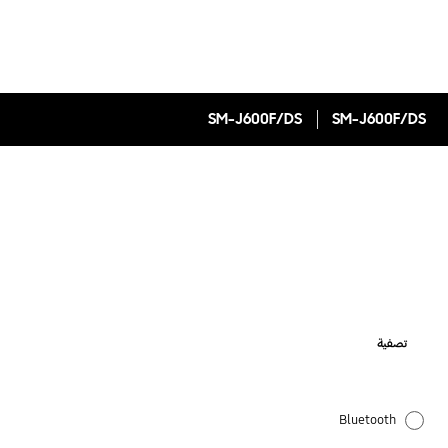
SM-J600F/DS
SM-J600F/DS
تصفية
Bluetooth