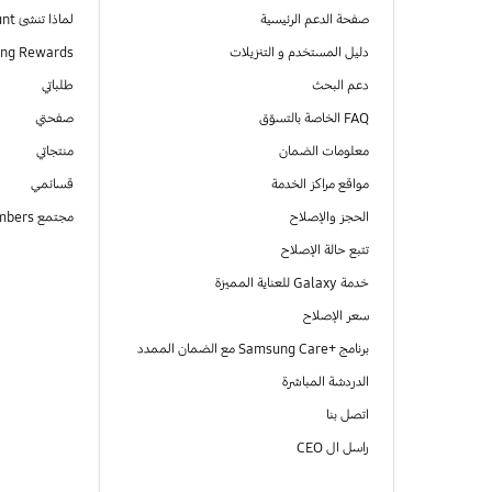
صفحة الدعم الرئيسية
لماذا تنشئ Samsung Account
دليل المستخدم و التنزيلات
ng Rewards
دعم البحث
طلباتي
FAQ الخاصة بالتسوّق
صفحتي
معلومات الضمان
منتجاتي
مواقع مراكز الخدمة
قسائمي
الحجز والإصلاح
مجتمع Samsung Members
تتبع حالة الإصلاح
خدمة Galaxy للعناية المميزة
سعر الإصلاح
برنامج +Samsung Care مع الضمان الممدد
الدردشة المباشرة
اتصل بنا
راسل ال CEO