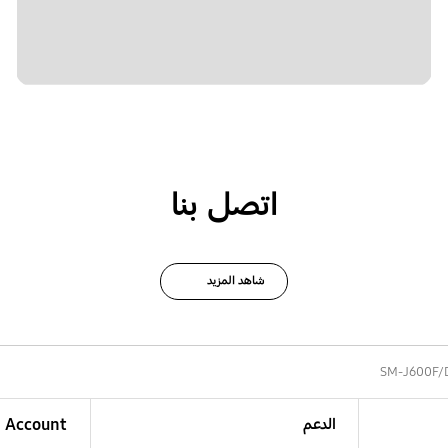
اتصل بنا
شاهد المزيد
SM-J600F/
الدعم
Account