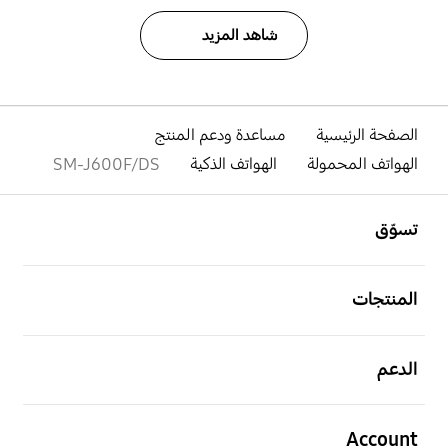
شاهد المزيد
الصفحة الرئيسية
مساعدة ودعم المنتج
الهواتف المحمولة
الهواتف الذكية
SM-J600F/DS
افتح
Footer Navigation
تسوّق
افتح
المنتجات
افتح
الدعم
افتح
Account