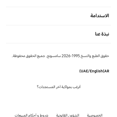
افتح
الاستدامة
افتح
نبذة عنا
حقوق الطبع والنسخ 1995-2026 سامسونج. جميع الحقوق محفوظة.
UAE/English(AR)
أترغب بمواكبة آخر المستجدات؟
الخصوصية
الشؤون القانونية
شروط و أحكام المبيعات