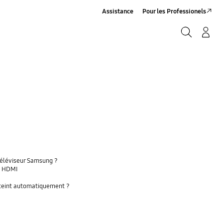
Assistance
Pour les Professionels
Rechercher
Connexion/Sign-Up
Rechercher
téléviseur Samsung ?
a HDMI
'éteint automatiquement ?