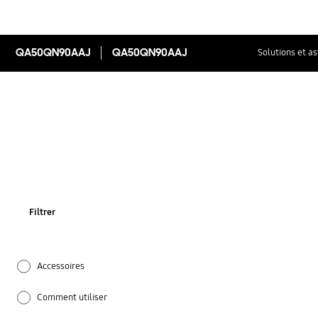
QA50QN90AAJ
QA50QN90AAJ
Solutions et a
Filtrer
Accessoires
Comment utiliser