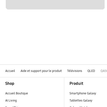
Accueil
Aide et support pour le produit
Télévisions
QLED
QA5
Footer Navigation
Shop
Produit
Accueil Boutique
Smartphone Galaxy
AI Living
Tablettes Galaxy