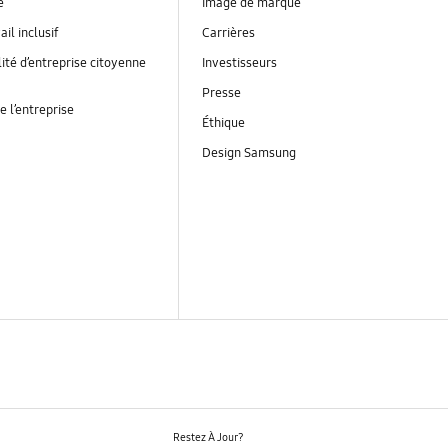
é
Image de marque
ail inclusif
Carrières
ité d’entreprise citoyenne
Investisseurs
Presse
e l’entreprise
Éthique
Design Samsung
Restez À Jour?