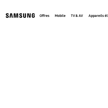
Skip
to
content
Offres
Mobile
TV & AV
Appareils é