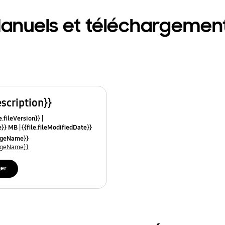
anuels et téléchargemen
escription}}
e.fileVersion}}
ze}} MB
{{file.fileModifiedDate}}
mes}}
uageName}}
uageName}}
ger