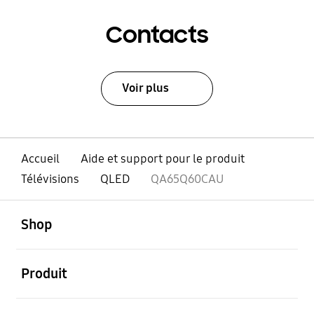
Contacts
Voir plus
Accueil
Aide et support pour le produit
Télévisions
QLED
QA65Q60CAU
ouvert
Footer Navigation
Shop
ouvert
Produit
ouvert