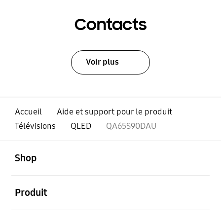
Contacts
Voir plus
Accueil
Aide et support pour le produit
Télévisions
QLED
QA65S90DAU
ouvert
Footer Navigation
Shop
ouvert
Produit
ouvert