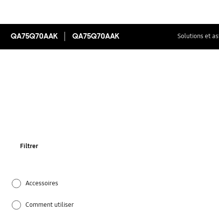
QA75Q70AAK
QA75Q70AAK
Solutions et a
Filtrer
Accessoires
Comment utiliser