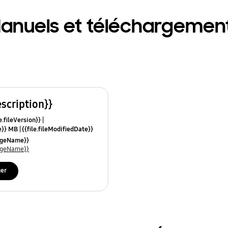
anuels et téléchargemen
escription}}
e.fileVersion}}
ze}} MB
{{file.fileModifiedDate}}
mes}}
uageName}}
uageName}}
ger