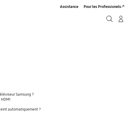
Assistance
Pour les Professionels
Rechercher
Connexion/Sign-Up
Rechercher
téléviseur Samsung ?
a HDMI
'éteint automatiquement ?