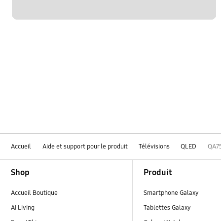
Accueil
Aide et support pour le produit
Télévisions
QLED
QA7
Footer Navigation
Shop
Produit
Accueil Boutique
Smartphone Galaxy
AI Living
Tablettes Galaxy