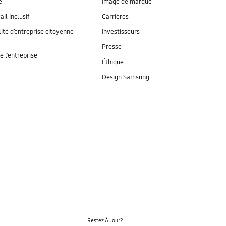
é
Image de marque
ail inclusif
Carrières
ité d’entreprise citoyenne
Investisseurs
Presse
e l’entreprise
Éthique
Design Samsung
Restez À Jour?