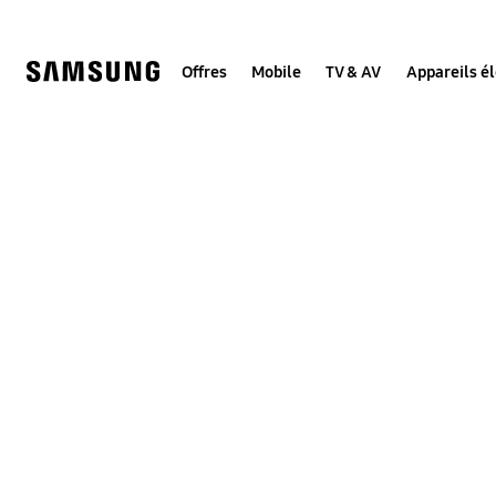
Skip
to
content
Offres
Mobile
TV & AV
Appareils é