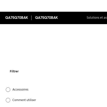
QA75Q70BAK
QA75Q70BAK
Solutions et a
Filtrer
Accessoires
Comment utiliser