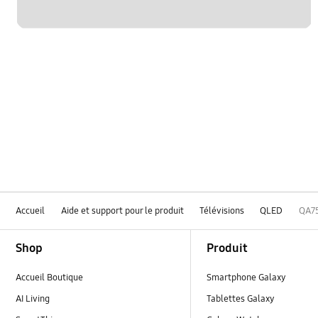
Accueil
Aide et support pour le produit
Télévisions
QLED
QA7
Footer Navigation
Shop
Produit
Accueil Boutique
Smartphone Galaxy
AI Living
Tablettes Galaxy