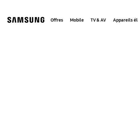
Skip
to
content
Offres
Mobile
TV & AV
Appareils é