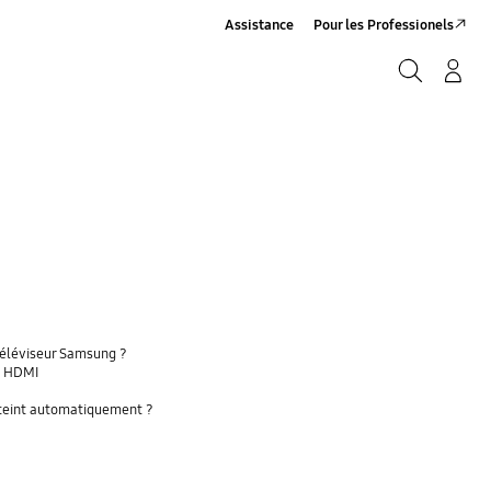
Assistance
Pour les Professionels
Rechercher
Connexion/Sign-Up
Rechercher
téléviseur Samsung ?
a HDMI
'éteint automatiquement ?