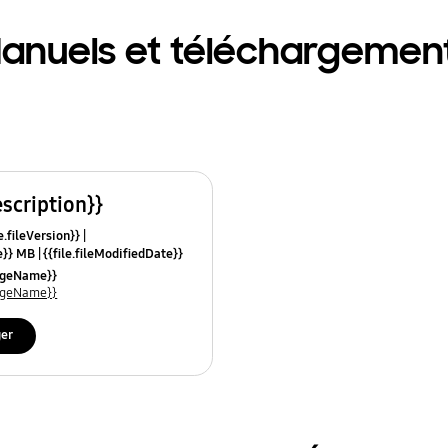
anuels et téléchargemen
escription}}
e.fileVersion}}
ze}} MB
{{file.fileModifiedDate}}
mes}}
uageName}}
uageName}}
ger