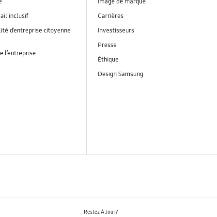
é
Image de marque
ail inclusif
Carrières
ité d’entreprise citoyenne
Investisseurs
Presse
e l’entreprise
Éthique
Design Samsung
Restez À Jour?