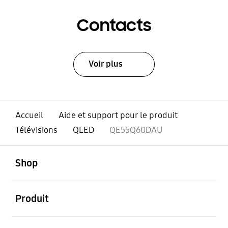
Contacts
Voir plus
Accueil
Aide et support pour le produit
Télévisions
QLED
QE55Q60DAU
ouvert
Footer Navigation
Shop
ouvert
Produit
ouvert