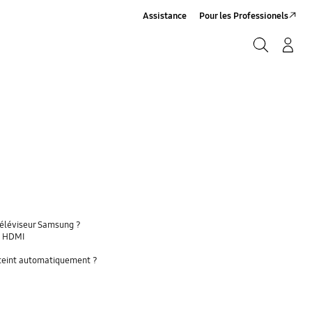
Assistance
Pour les Professionels
Rechercher
Connexion/Sign-Up
Rechercher
téléviseur Samsung ?
a HDMI
'éteint automatiquement ?