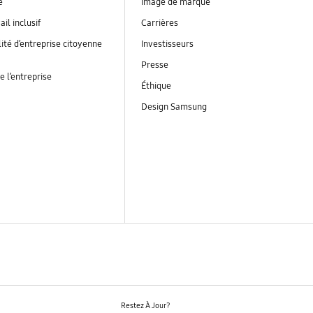
é
Image de marque
ail inclusif
Carrières
ité d’entreprise citoyenne
Investisseurs
Presse
e l’entreprise
Éthique
Design Samsung
Restez À Jour?