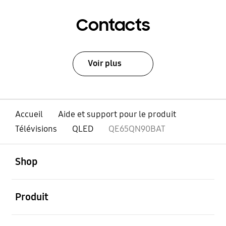
Contacts
Voir plus
Accueil
Aide et support pour le produit
Télévisions
QLED
QE65QN90BAT
ouvert
Footer Navigation
Shop
ouvert
Produit
ouvert