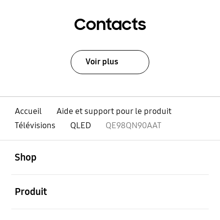
Contacts
Voir plus
Accueil
Aide et support pour le produit
Télévisions
QLED
QE98QN90AAT
ouvert
Footer Navigation
Shop
ouvert
Produit
ouvert