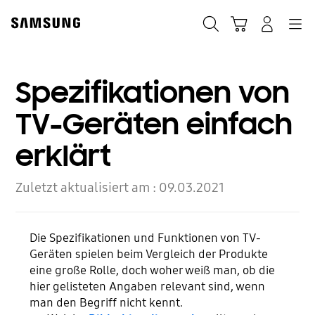
Skip
Skip
to
to
Suchen
Warenkorb
Anmelden
Navigation
content
accessibility
help
Spezifikationen von
TV-Geräten einfach
erklärt
Zuletzt aktualisiert am :
09.03.2021
Die Spezifikationen und Funktionen von TV-
Geräten spielen beim Vergleich der Produkte
eine große Rolle, doch woher weiß man, ob die
hier gelisteten Angaben relevant sind, wenn
man den Begriff nicht kennt.