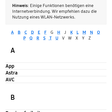
Hinweis
: Einige Funktionen benötigen eine
Internetverbindung. Wir empfehlen dazu die
Nutzung eines WLAN-Netzwerks.
A
B
C
D
E
F
G
H
J
K
L
M
N
O
P
Q
R
S
T
U
V W X Y Z
A
App
Astra
AVC
B