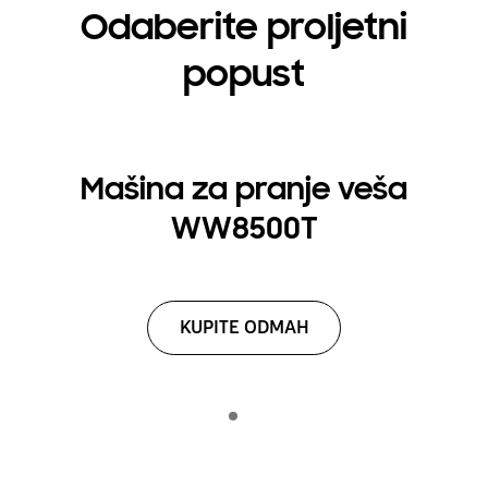
Odaberite proljetni
popust
Mašina za pranje veša
WW8500T
KUPITE ODMAH
Indicator 1
reprodukuj