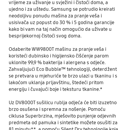
vrijeme za uživanje u svježini i čistoći doma, a
ujedno i za uštedu. Samsung se potrudio kreirati
neodoljivu ponudu mašina za pranje veša i
usisivača uz popust do 30 % i 5 godina garancije
kako bi vam na taj način omogućio da uživate u
besprijekornoj čistoći svog doma.
Odaberite WW9800T mašinu za pranje veša i
koristeći dubinsko i higijensko čišćenje parom
uklonite 99,9 % bakterija i alergena s odjeće.
Zahvaljujući Eco Bubble™ tehnologiji, deterdžent
se pretvara u mjehuriće te brzo ulazi u tkaninu i s
lakoćom uklanja prljavštinu, štedeći pritom
energiju i čuvajući boje i teksturu tkanine.*
Uz DV8000T sušilicu rublja odjeća će biti izuzetno
brzo osušena i spremna za nošenje. Pomoću
ciklusa Superbrzina, mješovito punjenje odjevnih
predmeta od pamuka i sintetike možete osušiti za
81 minutu**, a pomoću Silent Dry tehnologije koja