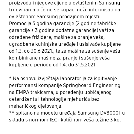
proizvoda i njegove cijene u ovlaštenim Samsung
trgovinama o čemu se kupac može informisati na
ovlaštenom Samsung prodajnom mjestu.
Promocija 5 godina garancije (2 godine fabričke
garancije + 3 godine dodatne garancije) važi za
određene frižidere, mašine za pranje veša,
ugradbene kuhinjske uređaje i usisivače kupljene
od 1.3. do 30.6.2021., te za mašine za sušenje veša i
kombinirane mašine za pranje i sušenje veša
kupljene u periodu od 1.4. do 31.5.2021.
* Na osnovu izvještaja laboratorija za ispitivanje
performansi kompanije Springboard Engineering
na EMPA trakicama, u poređenju uobičajenog
deterdženta i tehnologije mjehurića bez
mehaničkog djelovanja.
**Ispitano na modelu uređaja Samsung DV8000T u
skladu s normom IEC i količinom veša težine 3 kg.