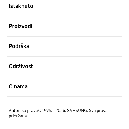
Istaknuto
Otvori
Proizvodi
Otvori
Podrška
Otvori
Održivost
Otvori
O nama
Autorska prava© 1995. - 2026. SAMSUNG. Sva prava
pridržana.