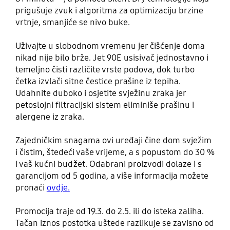
prigušuje zvuk i algoritma za optimizaciju brzine
vrtnje, smanjiće se nivo buke.
Uživajte u slobodnom vremenu jer čišćenje doma
nikad nije bilo brže. Jet 90E usisivač jednostavno i
temeljno čisti različite vrste podova, dok turbo
četka izvlači sitne čestice prašine iz tepiha.
Udahnite duboko i osjetite svježinu zraka jer
petoslojni filtracijski sistem eliminiše prašinu i
alergene iz zraka.
Zajedničkim snagama ovi uređaji čine dom svježim
i čistim, štedeći vaše vrijeme, a s popustom do 30 %
i vaš kućni budžet. Odabrani proizvodi dolaze i s
garancijom od 5 godina, a više informacija možete
pronaći
ovdje.
Promocija traje od 19.3. do 2.5. ili do isteka zaliha.
Tačan iznos postotka uštede razlikuje se zavisno od