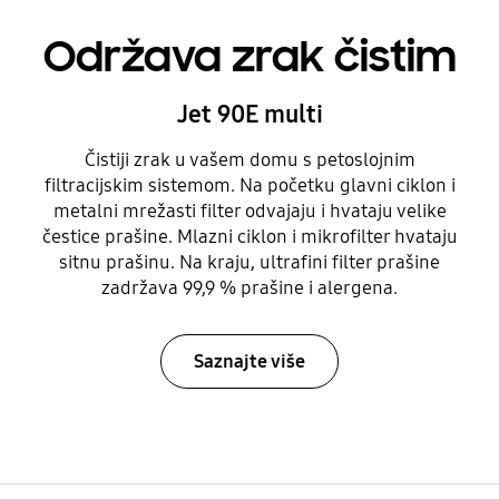
Održava zrak čistim
Jet 90E multi
Čistiji zrak u vašem domu s petoslojnim
filtracijskim sistemom. Na početku glavni ciklon i
metalni mrežasti filter odvajaju i hvataju velike
čestice prašine. Mlazni ciklon i mikrofilter hvataju
sitnu prašinu. Na kraju, ultrafini filter prašine
zadržava 99,9 % prašine i alergena.
Saznajte više
Otvori
Footer Navigation