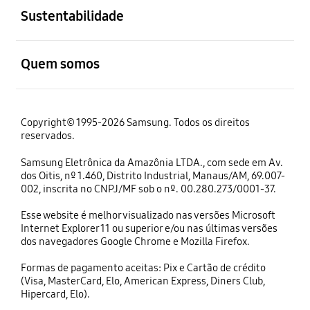
Sustentabilidade
abrir
Quem somos
Copyright© 1995-2026 Samsung. Todos os direitos
reservados.
Samsung Eletrônica da Amazônia LTDA., com sede em Av.
dos Oitis, nº 1.460, Distrito Industrial, Manaus/AM, 69.007-
002, inscrita no CNPJ/MF sob o nº. 00.280.273/0001-37.
Esse website é melhor visualizado nas versões Microsoft
Internet Explorer 11 ou superior e/ou nas últimas versões
dos navegadores Google Chrome e Mozilla Firefox.
Formas de pagamento aceitas: Pix e Cartão de crédito
(Visa, MasterCard, Elo, American Express, Diners Club,
Hipercard, Elo).