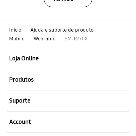
Início
Ajuda e suporte de produto
Mobile
Wearable
SM-R770X
abrir
Footer Navigation
Loja Online
abrir
Produtos
abrir
Suporte
abrir
Account
abrir